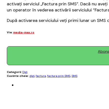
activaţi serviciul „Factura prin SMS”. Dacă nu aveţ
un operator în vederea activării serviciului “Factur
După activarea serviciului veţi primi lunar un SMS c
Via:
media-max.ro
Abonaț
Categorii:
Digi
Cuvinte cheie:
digi
,
factura
,
factura prin SMS
,
SMS