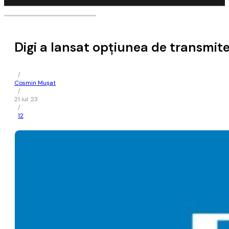
Digi a lansat opţiunea de transmite
/
Cosmin Mușat
/
21 iul. 23
/
12