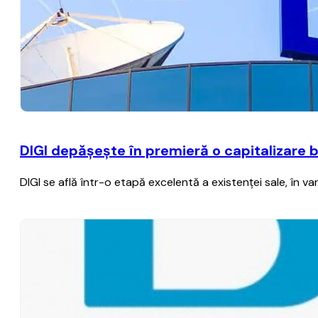
DIGI depăşeşte în premieră o capitalizare b
DIGI se află într-o etapă excelentă a existenţei sale, în va