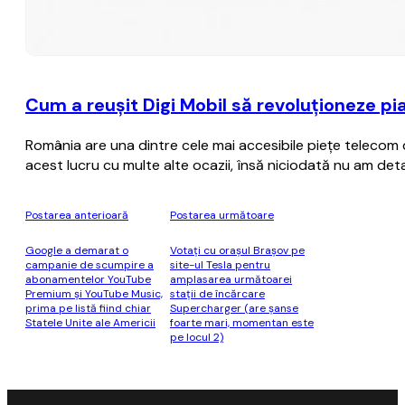
Cum a reuşit Digi Mobil să revoluţioneze pi
România are una dintre cele mai accesibile pieţe telecom di
acest lucru cu multe alte ocazii, însă niciodată nu am deta
Postarea anterioară
Postarea următoare
Google a demarat o
Votaţi cu oraşul Braşov pe
campanie de scumpire a
site-ul Tesla pentru
abonamentelor YouTube
amplasarea următoarei
Premium şi YouTube Music,
staţii de încărcare
prima pe listă fiind chiar
Supercharger (are şanse
Statele Unite ale Americii
foarte mari, momentan este
pe locul 2)