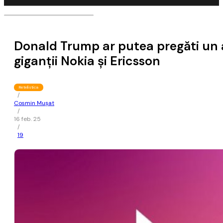
Donald Trump ar putea pregăti un 
giganţii Nokia şi Ericsson
Retelistica
/
Cosmin Mușat
/
16 feb. 25
/
19