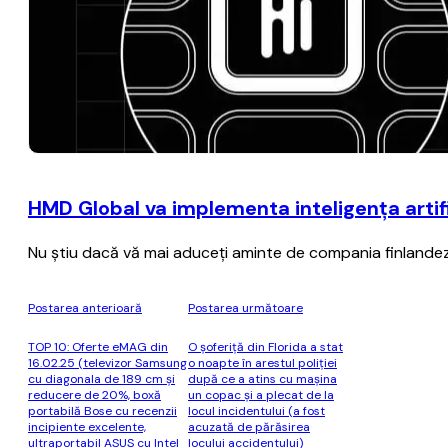
HMD Global va implementa inteligenţa artif
Nu ştiu dacă vă mai aduceţi aminte de compania finlandez
Postarea anterioară
Postarea următoare
TOP 10: Oferte eMAG din
O şoferiţă din Florida a stat
16.02.25 (televizor Samsung
o noapte în arestul poliţiei
cu diagonala de 189 cm și
după ce a atins cu maşina
reducere de 20%, boxă
un copac şi a plecat de la
portabilă Bose cu recenzii
locul incidentului (a fost
incipiente excelente,
acuzată de părăsirea
ultraportabil ASUS cu Intel
locului accidentului)