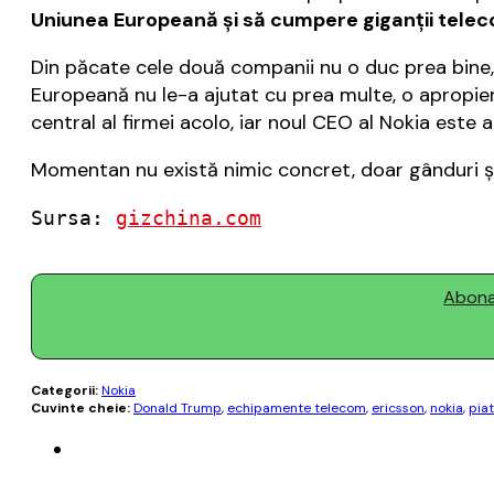
Uniunea Europeană şi să cumpere giganţii teleco
Din păcate cele două companii nu o duc prea bine,
Europeană nu le-a ajutat cu prea multe, o apropier
central al firmei acolo, iar noul CEO al Nokia este 
Momentan nu există nimic concret, doar gânduri şi 
Sursa: 
gizchina.com
Abonaț
Categorii:
Nokia
Cuvinte cheie:
Donald Trump
,
echipamente telecom
,
ericsson
,
nokia
,
pia