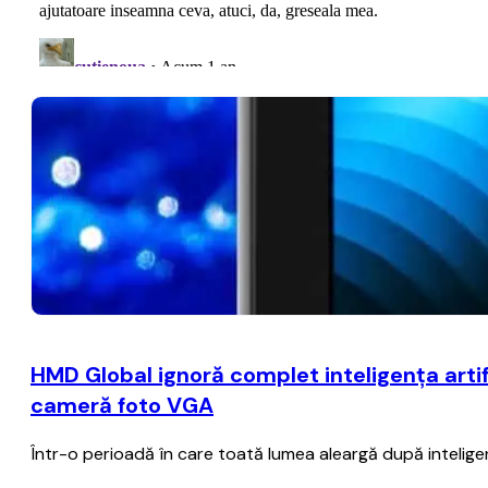
HMD Global ignoră complet inteligenţa artif
cameră foto VGA
Într-o perioadă în care toată lumea aleargă după inteligenţa