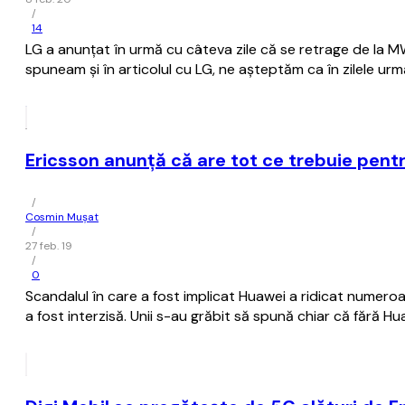
/
14
LG a anunţat în urmă cu câteva zile că se retrage de la 
spuneam şi în articolul cu LG, ne aşteptăm ca în zilele urm
Ericsson anunţă că are tot ce trebuie pentr
/
Cosmin Mușat
/
27 feb. 19
/
0
Scandalul în care a fost implicat Huawei a ridicat numer
a fost interzisă. Unii s-au grăbit să spună chiar că fără Hu