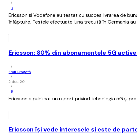
/
3
Ericsson și Vodafone au testat cu succes livrarea de bunur
înfăptuire. Testele efectuate luna trecută în Germania au a
Ericsson: 80% din abonamentele 5G active la
/
Emil Dragotă
/
2 dec. 20
/
9
Ericsson a publicat un raport privind tehnologia 5G și pr
Ericsson îşi vede interesele şi este de part