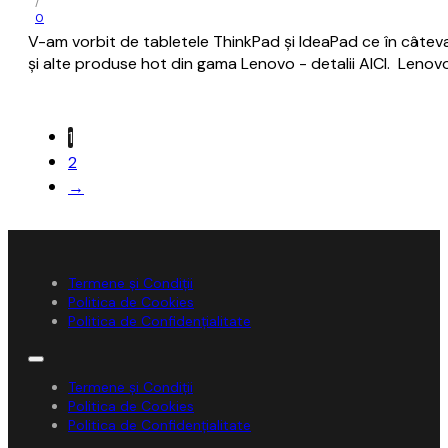
/
0
V-am vorbit de tabletele ThinkPad și IdeaPad ce în câteva 
și alte produse hot din gama Lenovo - detalii AICI. Lenov
1
2
→
Termene și Condiții
Politica de Cookies
Politica de Confidențialitate
Termene și Condiții
Politica de Cookies
Politica de Confidențialitate