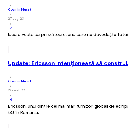
/
Cosmin Mușat
/
27 aug. 23
/
27
Iaca o veste surprinzătoare, una care ne dovedeşte totuşi 
Update: Ericsson intenţionează să construi
/
Cosmin Mușat
/
13 sept. 22
/
6
Ericsson, unul dintre cei mai mari furnizori globali de ech
5G în România.