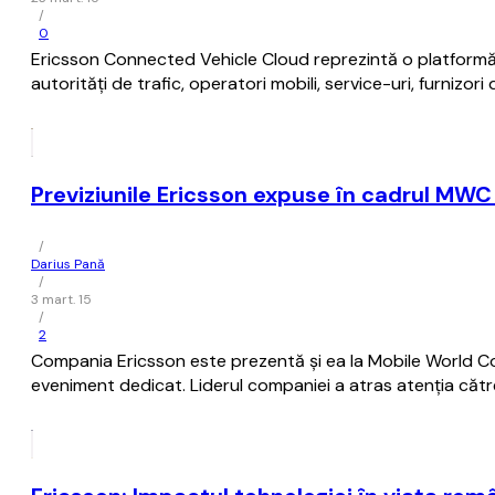
/
0
Ericsson Connected Vehicle Cloud reprezintă o platformă d
autorități de trafic, operatori mobili, service-uri, furnizori
Previziunile Ericsson expuse în cadrul MW
/
Darius Pană
/
3 mart. 15
/
2
Compania Ericsson este prezentă și ea la Mobile World Co
eveniment dedicat. Liderul companiei a atras atenția către