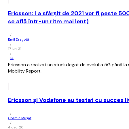
Ericsson: La sfârșit de 2021 vor fi peste 
se află într-un ritm mai lent)
/
Emil Dragotă
/
17 iun. 21
/
14
Ericsson a realizat un studiu legat de evoluția 5G până la 
Mobility Report.
Ericsson şi Vodafone au testat cu succes li
/
Cosmin Mușat
/
4 dec. 20