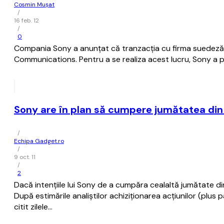
Cosmin Mușat
/
16 feb. 12
/
0
Compania Sony a anunţat că tranzacţia cu firma suedeză Er
Communications. Pentru a se realiza acest lucru, Sony a plă
Sony are în plan să cumpere jumătatea din 
/
Echipa Gadget.ro
/
9 oct. 11
/
2
Dacă intențiile lui Sony de a cumpăra cealaltă jumătate d
După estimările analiștilor achiziționarea acțiunilor (plus p
citit zilele…