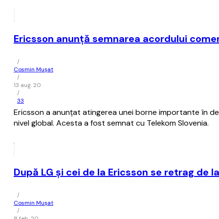
Ericsson anunţă semnarea acordului comerci
/
Cosmin Mușat
/
13 aug. 20
/
33
Ericsson a anunţat atingerea unei borne importante în d
nivel global. Acesta a fost semnat cu Telekom Slovenia.
După LG şi cei de la Ericsson se retrag de
/
Cosmin Mușat
/
8 feb. 20