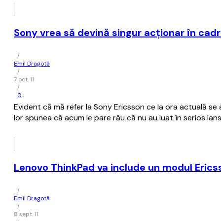
Sony vrea să devină singur acționar în cad
/
Emil Dragotă
/
7 oct. 11
/
0
Evident că mă refer la Sony Ericsson ce la ora actuală se 
lor spunea că acum le pare rău că nu au luat în serios lan
Lenovo ThinkPad va include un modul Eric
/
Emil Dragotă
/
8 sept. 11