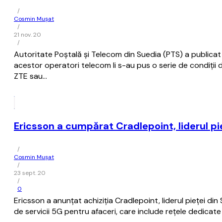
/
Cosmin Mușat
/
21 nov. 20
/
Autoritate Poştală şi Telecom din Suedia (PTS) a publicat 
acestor operatori telecom li s-au pus o serie de condiţii
ZTE sau…
Ericsson a cumpărat Cradlepoint, liderul pi
/
Cosmin Mușat
/
23 sept. 20
/
0
Ericsson a anunţat achiziţia Cradlepoint, liderul pieței d
de servicii 5G pentru afaceri, care include rețele dedicate