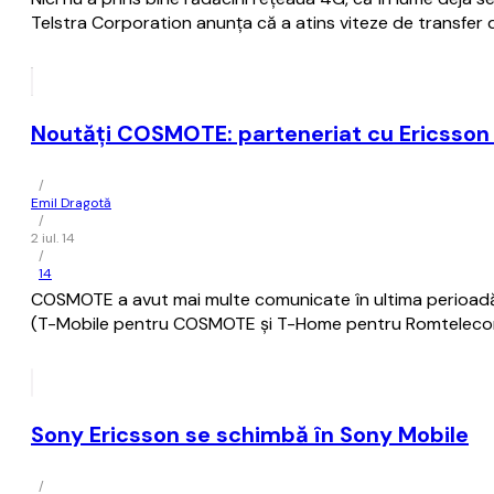
Telstra Corporation anunţa că a atins viteze de transfer
Noutăți COSMOTE: parteneriat cu Ericsson și
/
Emil Dragotă
/
2 iul. 14
/
14
COSMOTE a avut mai multe comunicate în ultima perioadă ș
(T-Mobile pentru COSMOTE și T-Home pentru Romtelecom, cel
Sony Ericsson se schimbă în Sony Mobile
/