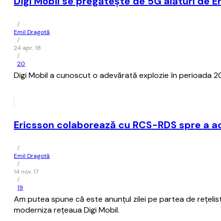
Digi Mobil se pregătește de 5G alături de E
/
Emil Dragotă
/
24 apr. 18
/
20
Digi Mobil a cunoscut o adevărată explozie în perioada 20
Ericsson colaborează cu RCS-RDS spre a ad
/
Emil Dragotă
/
14 nov. 17
/
19
Am putea spune că este anunțul zilei pe partea de rețelis
moderniza rețeaua Digi Mobil.