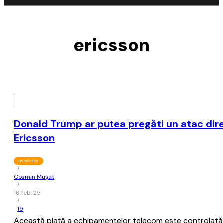
ericsson
Donald Trump ar putea pregăti un atac dire
Ericsson
Retelistica
/
Cosmin Mușat
/
16 feb. 25
/
19
Această piaţă a echipamentelor telecom este controlată d