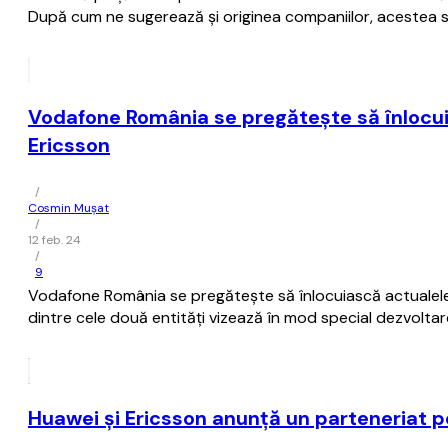
După cum ne sugerează şi originea companiilor, acestea sun
Vodafone România se pregăteşte să înlocu
Ericsson
/
Cosmin Mușat
/
12 feb. 24
/
9
Vodafone România se pregăteşte să înlocuiască actualele
dintre cele două entităţi vizează în mod special dezvolta
Huawei şi Ericsson anunţă un parteneriat p