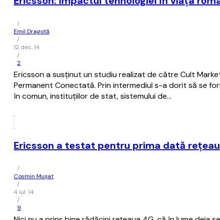
Ericsson: Impactul tehnologiei în viața româ
/
Emil Dragotă
/
12 dec. 14
/
2
Ericsson a susținut un studiu realizat de către Cult Mark
Permanent Conectată. Prin intermediul s-a dorit să se for
în comun, instituțiilor de stat, sistemului de…
Ericsson a testat pentru prima dată reţea
/
Cosmin Mușat
/
4 iul. 14
/
9
Nici nu a prins bine rădăcini reţeaua 4G, că în lume deja 