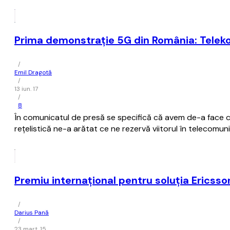
Prima demonstrație 5G din România: Telek
/
Emil Dragotă
/
13 iun. 17
/
8
În comunicatul de presă se specifică că avem de-a face 
rețelistică ne-a arătat ce ne rezervă viitorul în telecomuni
Premiu internațional pentru soluția Ericss
/
Darius Pană
/
23 mart. 15