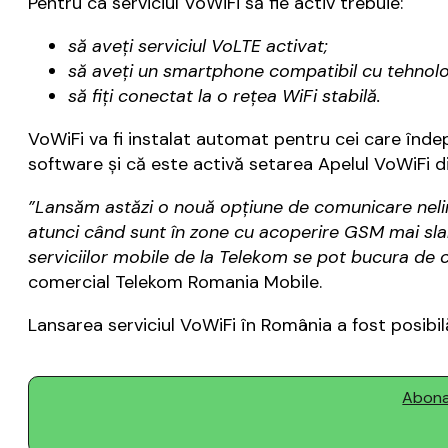
Pentru ca serviciul VoWiFi să fie activ trebuie:
să aveţi serviciul VoLTE activat;
să aveţi un smartphone compatibil cu tehnolog
să fiţi conectat la o reţea WiFi stabilă.
VoWiFi va fi instalat automat pentru cei care îndep
software și că este activă setarea Apelul VoWiFi di
”Lansăm astăzi o nouă opțiune de comunicare nelimita
atunci când sunt în zone cu acoperire GSM mai slabă,
serviciilor mobile de la Telekom se pot bucura de cl
comercial Telekom Romania Mobile.
Lansarea serviciul VoWiFi în România a fost posibil
Abonaț