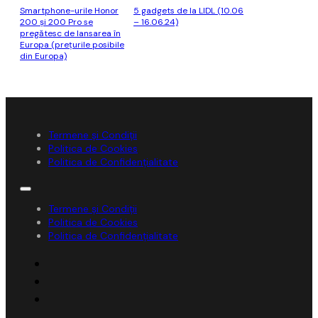
Smartphone-urile Honor
5 gadgets de la LIDL (10.06
200 şi 200 Pro se
– 16.06.24)
pregătesc de lansarea în
Europa (prețurile posibile
din Europa)
Termene și Condiții
Politica de Cookies
Politica de Confidențialitate
Termene și Condiții
Politica de Cookies
Politica de Confidențialitate