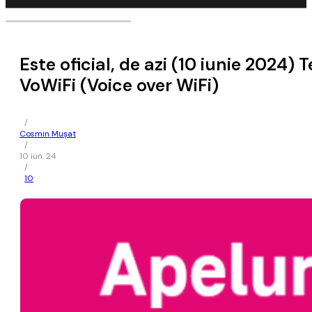
Este oficial, de azi (10 iunie 2024) 
VoWiFi (Voice over WiFi)
/
Cosmin Mușat
/
10 iun. 24
/
10