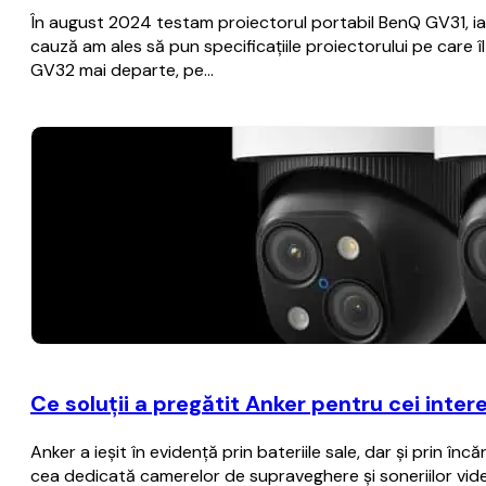
În august 2024 testam proiectorul portabil BenQ GV31, iar 
cauză am ales să pun specificațiile proiectorului pe care
GV32 mai departe, pe…
Ce soluții a pregătit Anker pentru cei inter
Anker a ieșit în evidență prin bateriile sale, dar și prin î
cea dedicată camerelor de supraveghere și soneriilor vid