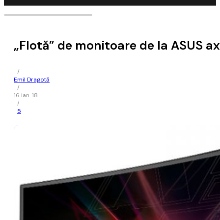
„Flotă” de monitoare de la ASUS ax
/
Emil Dragotă
/
16 ian. 18
/
5