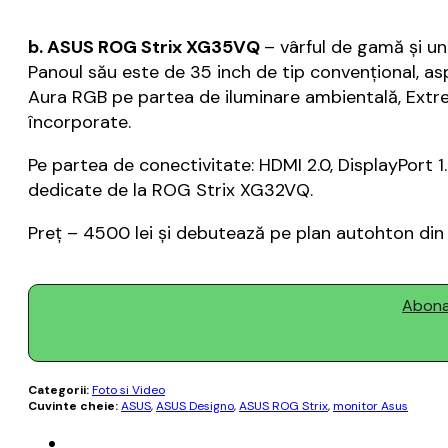
b. ASUS ROG Strix XG35VQ
– vârful de gamă și un
Panoul său este de 35 inch de tip convențional, as
Aura RGB pe partea de iluminare ambientală, Extr
încorporate.
Pe partea de conectivitate: HDMI 2.0, DisplayPort 
dedicate de la ROG Strix XG32VQ.
Preț – 4500 lei și debutează pe plan autohton din 
Abonaț
Categorii:
Foto si Video
Cuvinte cheie:
ASUS
,
ASUS Designo
,
ASUS ROG Strix
,
monitor Asus