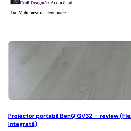
Proiector portabil BenQ GV32 – review (Flexib
integrată)