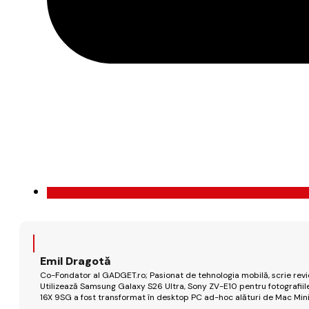
Emil Dragotă
Co-Fondator al GADGET.ro; Pasionat de tehnologia mobilă, scrie review
Utilizează Samsung Galaxy S26 Ultra, Sony ZV-E10 pentru fotografiile
16X 9SG a fost transformat în desktop PC ad-hoc alături de Mac Mini 