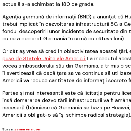
actuală s-a schimbat la 180 de grade.
Agenţia germană de informaţii (BND) a anunţat că Hu
trebui implicat în dezvoltarea infrastructurii 5G a G
fondul descoperirii unor incidente de securitate din
cu ce a declarat Germania în urmă cu câteva luni).
Oricât aş vrea să cred în obiectivitatea acestei ţări,
puse de Statele Unite ale Americii.
La începutul acest
vocea ambasadorului său din Germania, a trimis o sc
îl avertizează că dacă ţara sa va continua să utilizeze
Americii va reduce cantitatea de informaţii secrete 
Partea şi mai interesantă este că licitaţia pentru lic
însă demararea dezvoltării infrastructurii va fi amân
necesară (bănuiesc că Germania se baza pe Huawei, în
Americii a obligat-o să îşi schimbe radical strategia).
Sursa:
gsmarena.com