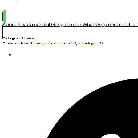
Abonați-vă la canalul Gadget.ro de WhatsApp pentru a fi la c
Categorii:
Huawei
Cuvinte cheie:
Huawei
,
infrastructura 5G
,
tehnologie 5G