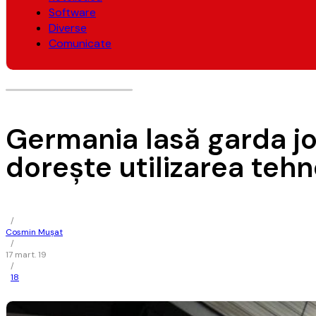
Software
Diverse
Comunicate
Germania lasă garda jo
doreşte utilizarea teh
/
Cosmin Mușat
/
17 mart. 19
/
18