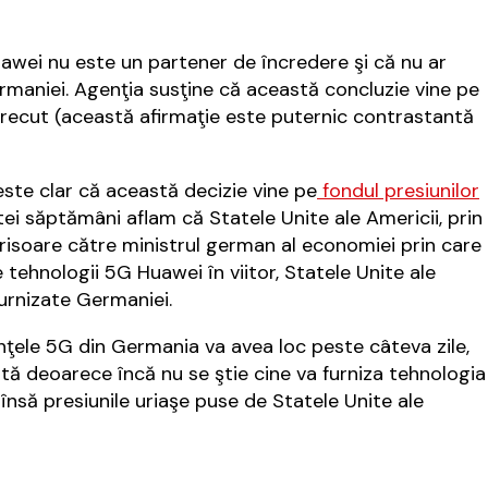
awei nu este un partener de încredere şi că nu ar
ermaniei. Agenţia susţine că această concluzie vine pe
 trecut (această afirmaţie este puternic contrastantă
 este clar că această decizie vine pe
fondul presiunilor
ei săptămâni aflam că Statele Unite ale Americii, prin
risoare către ministrul german al economiei prin care
 tehnologii 5G Huawei în viitor, Statele Unite ale
furnizate Germaniei.
enţele 5G din Germania va avea loc peste câteva zile,
ată deoarece încă nu se ştie cine va furniza tehnologia
să presiunile uriaşe puse de Statele Unite ale