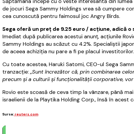
Săptămâna începe cu o veste interesantă din lumea
de jocuri Sega Sammy Holdings vrea să cumpere com
cea cunoscută pentru faimosul joc Angry Birds.
Sega oferă un preţ de 9.25 euro / acţiune, adică 
Imediat după publicarea acestui anunţ, acţiunile Rovi
Sammy Holdings au scăzut cu 4.2%. Specialiştii japon
de aceea achiziţia nu pare a fi pe placul investitorilor.
Cu toate acestea, Haruki Satomi, CEO-ul Sega Sammy
tranzacţie:
„Sunt încrezător că, prin combinarea celor
precum și a culturii și funcționalității corporative, vor 
Rovio este scoasă de ceva timp la vânzare, până mai
israelienii de la Playtika Holding Corp., însă în acest 
Sursa:
reuters.com