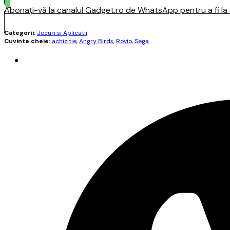
Abonați-vă la canalul Gadget.ro de WhatsApp pentru a fi la c
Categorii:
Jocuri si Aplicatii
Cuvinte cheie:
achizitie
,
Angry Birds
,
Rovio
,
Sega