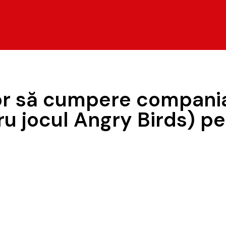
vor să cumpere compania
ru jocul Angry Birds) p