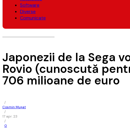
Software
Diverse
Comunicate
Japonezii de la Sega 
Rovio (cunoscută pent
706 milioane de euro
/
Cosmin Mușat
/
17 apr. 23
/
0