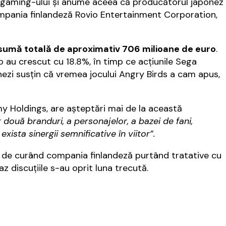
 gaming-ului şi anume aceea că producătorul japonez
pania finlandeză Rovio Entertainment Corporation,
o sumă totală de aproximativ 706 milioane de euro
.
o au crescut cu 18.8%, în timp ce acţiunile Sega
ezi susţin că vremea jocului Angry Birds a cam apus,
 Holdings, are aşteptări mai de la această
 două branduri, a personajelor, a bazei de fani,
exista sinergii semnificative în viitor”.
 de curând compania finlandeză purtând tratative cu
caz discuţiile s-au oprit luna trecută.