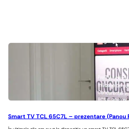
Smart TV TCL 65C7L – prezentare (Panou P