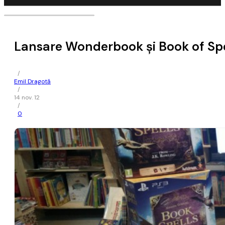
Lansare Wonderbook şi Book of Spe
/
Emil Dragotă
/
14 nov. 12
/
0