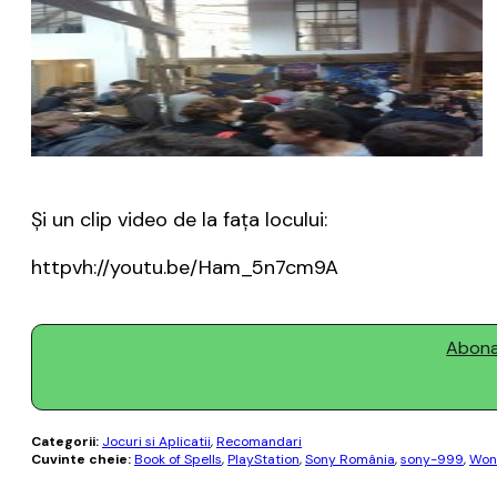
Şi un clip video de la faţa locului:
httpvh://youtu.be/Ham_5n7cm9A
Abonaț
Categorii:
Jocuri si Aplicatii
,
Recomandari
Cuvinte cheie:
Book of Spells
,
PlayStation
,
Sony România
,
sony-999
,
Won