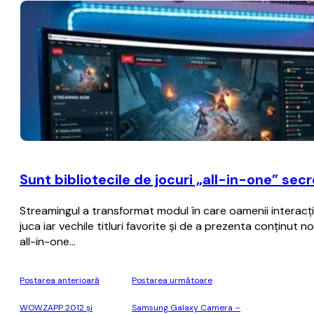
Sunt bibliotecile de jocuri „all-in-one” sec
Streamingul a transformat modul în care oamenii interacțio
juca iar vechile titluri favorite și de a prezenta conținut
all-in-one…
Postarea anterioară
Postarea următoare
WOWZAPP 2012 şi
Samsung Galaxy Camera –