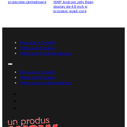
proiectele câştigătoare
16MP, Android Jelly Bean,
display de 4.8 inch și
procesor quad-core
Termene și Condiții
Politica de Cookies
Politica de Confidențialitate
Termene și Condiții
Politica de Cookies
Politica de Confidențialitate