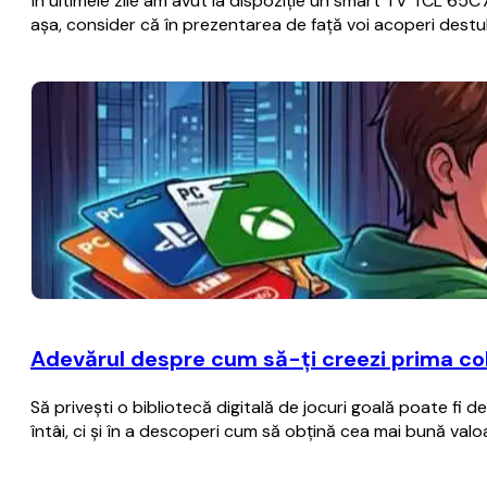
În ultimele zile am avut la dispoziție un smart TV TCL 65
așa, consider că în prezentarea de față voi acoperi destul
Adevărul despre cum să-ți creezi prima col
Să privești o bibliotecă digitală de jocuri goală poate fi 
întâi, ci și în a descoperi cum să obțină cea mai bună val