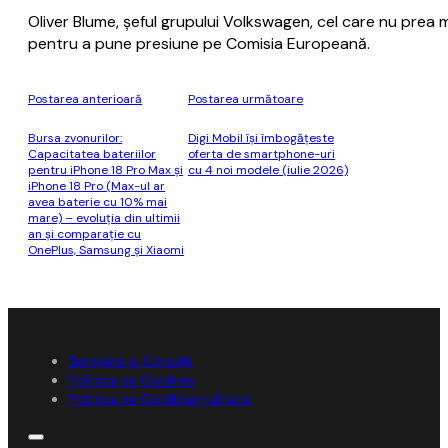
Oliver Blume, şeful grupului Volkswagen, cel care nu prea m
pentru a pune presiune pe Comisia Europeană.
Postarea anterioară
Postarea următoare
Bursa zvonurilor:
Digi Mobil îşi îmbogăţeste
Capacitatea bateriilor
oferta de smartphone-uri
pentru iPhone 18 Pro Max și
cu 4 noi modele (iulie 2026)
iPhone 18 Pro (Max-ul ar
avea baterie cu 10% mai
mare) – evoluția din ultimii
an și comparație cu
OnePlus, Samsung și Xiaomi
Termene și Condiții
Politica de Cookies
Politica de Confidențialitate