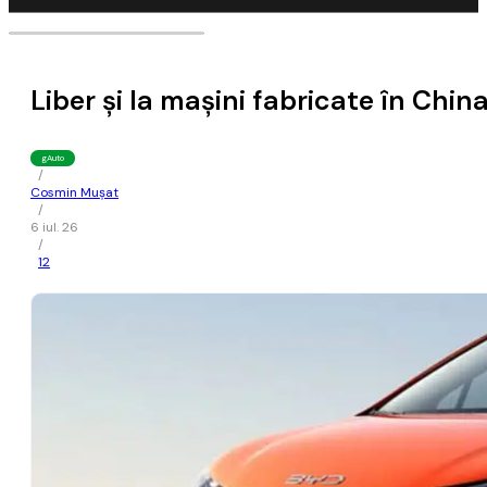
Liber şi la maşini fabricate în Chi
gAuto
/
Cosmin Mușat
/
6 iul. 26
/
12