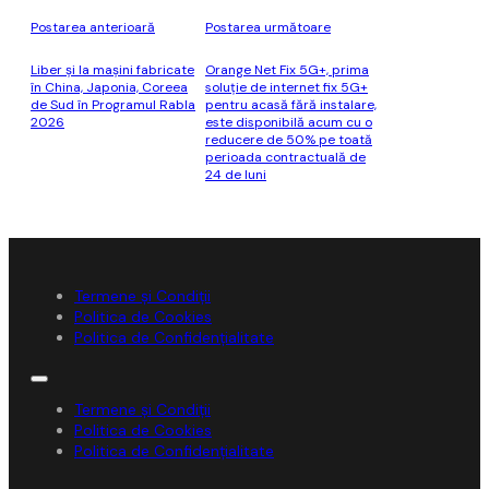
Postarea anterioară
Postarea următoare
Liber şi la maşini fabricate
Orange Net Fix 5G+, prima
în China, Japonia, Coreea
soluţie de internet fix 5G+
de Sud în Programul Rabla
pentru acasă fără instalare,
2026
este disponibilă acum cu o
reducere de 50% pe toată
perioada contractuală de
24 de luni
Termene și Condiții
Politica de Cookies
Politica de Confidențialitate
Termene și Condiții
Politica de Cookies
Politica de Confidențialitate