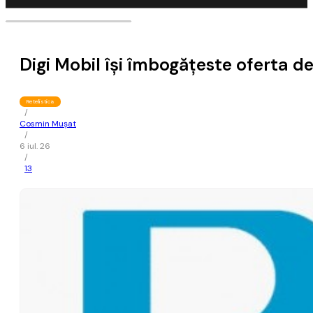
Digi Mobil îşi îmbogăţeste oferta d
Retelistica
/
Cosmin Mușat
/
6 iul. 26
/
13