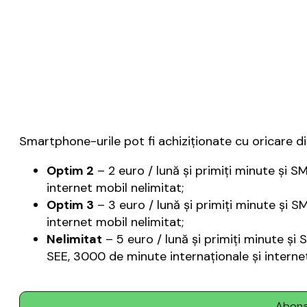
Smartphone-urile pot fi achiziţionate cu oricare d
Optim 2
– 2 euro / lună şi primiţi minute şi S
internet mobil nelimitat;
Optim 3
– 3 euro / lună şi primiţi minute şi S
internet mobil nelimitat;
Nelimitat
– 5 euro / lună şi primiţi minute şi
SEE, 3000 de minute internaţionale şi internet
Abonaț