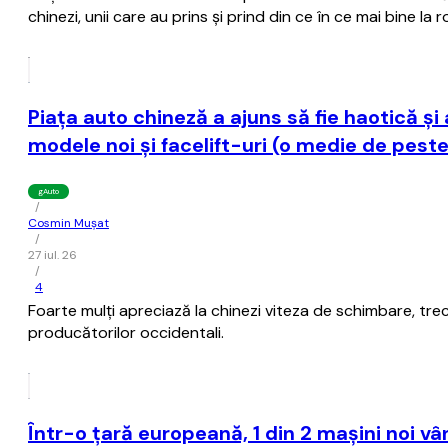
chinezi, unii care au prins şi prind din ce în ce mai bine la 
Piaţa auto chineză a ajuns să fie haotică ş
modele noi şi facelift-uri (o medie de peste
gAuto
/
Cosmin Mușat
/
27 iul. 26
/
4
Foarte mulţi apreciază la chinezi viteza de schimbare, tre
producătorilor occidentali.
Într-o ţară europeană, 1 din 2 maşini noi 