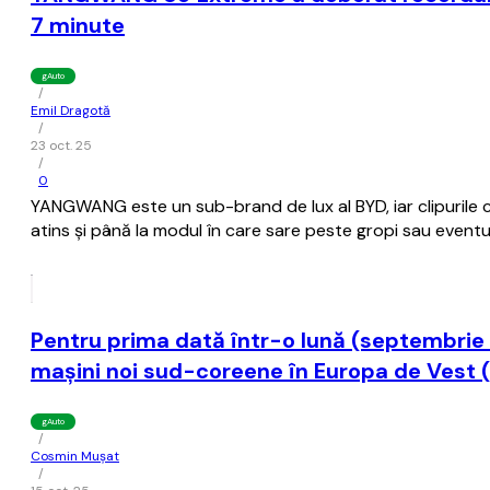
7 minute
gAuto
/
Emil Dragotă
/
23 oct. 25
/
0
YANGWANG este un sub-brand de lux al BYD, iar clipurile c
atins și până la modul în care sare peste gropi sau eventu
Pentru prima dată într-o lună (septembrie 2
maşini noi sud-coreene în Europa de Vest (
gAuto
/
Cosmin Mușat
/