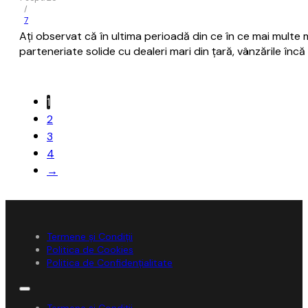
/
7
Aţi observat că în ultima perioadă din ce în ce mai multe m
parteneriate solide cu dealeri mari din ţară, vânzările încă
1
2
3
4
→
Termene și Condiții
Politica de Cookies
Politica de Confidențialitate