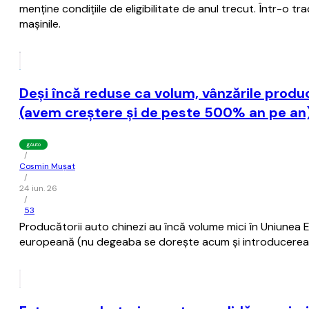
menţine condiţiile de eligibilitate de anul trecut. Într-o 
maşinile.
Deşi încă reduse ca volum, vânzările produ
(avem creştere şi de peste 500% an pe an
gAuto
/
Cosmin Mușat
/
24 iun. 26
/
53
Producătorii auto chinezi au încă volume mici în Uniunea E
europeană (nu degeaba se doreşte acum şi introducerea 