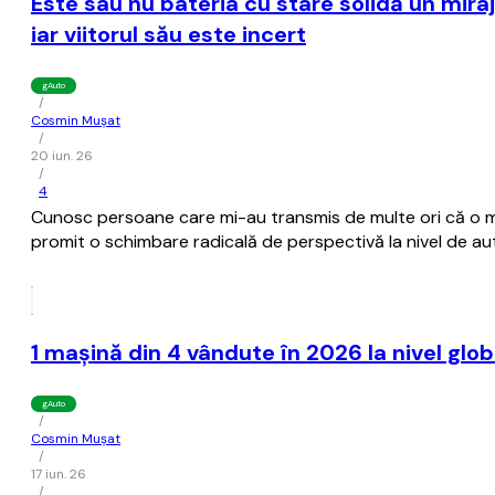
Este sau nu bateria cu stare solidă un mira
iar viitorul său este incert
gAuto
/
Cosmin Mușat
/
20 iun. 26
/
4
Cunosc persoane care mi-au transmis de multe ori că o maşi
promit o schimbare radicală de perspectivă la nivel de au
1 maşină din 4 vândute în 2026 la nivel glo
gAuto
/
Cosmin Mușat
/
17 iun. 26
/