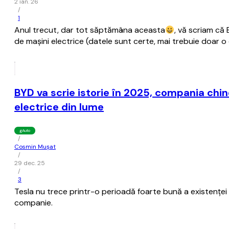
2 ian. 26
/
1
Anul trecut, dar tot săptămâna aceasta
, vă scriam că
de maşini electrice (datele sunt certe, mai trebuie doar o
BYD va scrie istorie în 2025, compania chi
electrice din lume
gAuto
/
Cosmin Mușat
/
29 dec. 25
/
3
Tesla nu trece printr-o perioadă foarte bună a existenţei s
companie.