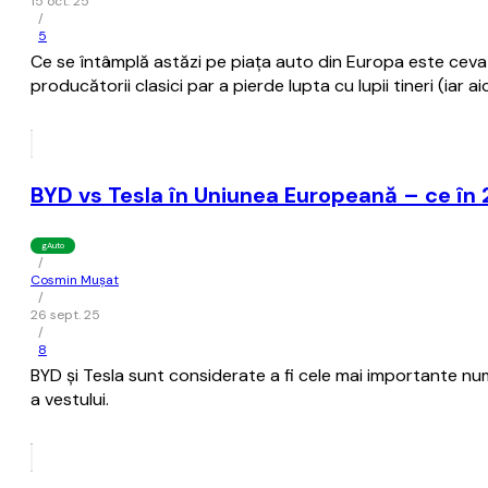
15 oct. 25
/
5
Ce se întâmplă astăzi pe piaţa auto din Europa este ceva c
producătorii clasici par a pierde lupta cu lupii tineri (iar ai
BYD vs Tesla în Uniunea Europeană – ce în 2
gAuto
/
Cosmin Mușat
/
26 sept. 25
/
8
BYD şi Tesla sunt considerate a fi cele mai importante num
a vestului.