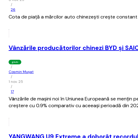
/
26
Cota de piaţă a mărcilor auto chinezeşti creşte constant î
Vânzările producătorilor chinezi BYD şi SA
gAuto
/
Cosmin Mușat
/
1 nov. 25
/
17
Vânzările de maşini noi în Uniunea Europeană se menţin pe 
creştere cu 0.9% comparativ cu aceeaşi perioadă din 20
YANGWANG U9 Extreme a doborât recordul pe