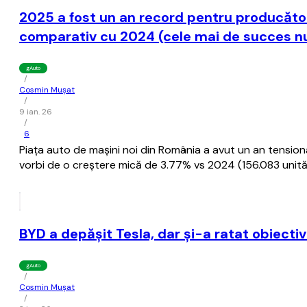
2025 a fost un an record pentru producători
comparativ cu 2024 (cele mai de succes nu
gAuto
/
Cosmin Mușat
/
9 ian. 26
/
6
Piaţa auto de maşini noi din România a avut un an tensio
vorbi de o creştere mică de 3.77% vs 2024 (156.083 unităţ
BYD a depăşit Tesla, dar şi-a ratat obiectiv
gAuto
/
Cosmin Mușat
/