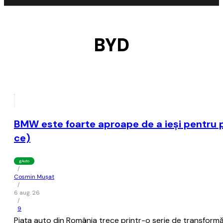
BYD
BMW este foarte aproape de a ieşi pentru p
ce)
gAuto
/
Cosmin Mușat
/
6 aug. 26
/
9
Piaţa auto din România trece printr-o serie de transformă