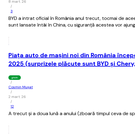
8 mart. 26
/
3
BYD a intrat oficial în România anul trecut, tocmai de ace
sunt lansate întâi în China, cu siguranţă acestea vor ajun
Piaţa auto de maşini noi din România începe
2025 (surprizele plăcute sunt BYD şi Chery,
gAuto
/
Cosmin Mușat
/
2 mart. 26
/
12
A trecut şi a doua lună a anului (zboară timpul ceva de sper