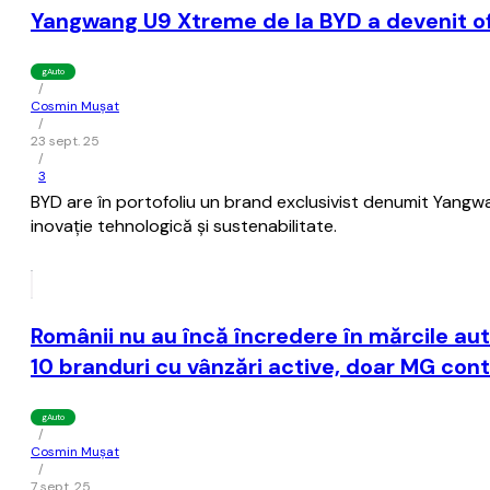
Yangwang U9 Xtreme de la BYD a devenit of
gAuto
/
Cosmin Mușat
/
23 sept. 25
/
3
BYD are în portofoliu un brand exclusivist denumit Yangwa
inovaţie tehnologică şi sustenabilitate.
Românii nu au încă încredere în mărcile aut
10 branduri cu vânzări active, doar MG con
gAuto
/
Cosmin Mușat
/
7 sept. 25