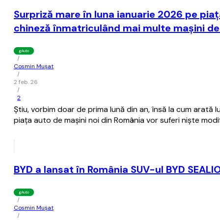
Surpriză mare în luna ianuarie 2026 pe pia
chineză înmatriculând mai multe maşini de
gAuto
/
Cosmin Mușat
/
2 feb. 26
/
2
Ştiu, vorbim doar de prima lună din an, însă la cum arată lu
piaţa auto de maşini noi din România vor suferi nişte modi
BYD a lansat în România SUV-ul BYD SEALIO
gAuto
/
Cosmin Mușat
/