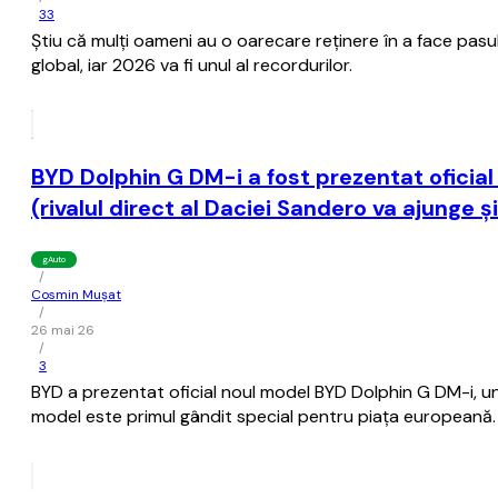
33
Ştiu că mulţi oameni au o oarecare reţinere în a face pasu
global, iar 2026 va fi unul al recordurilor.
BYD Dolphin G DM-i a fost prezentat ofici
(rivalul direct al Daciei Sandero va ajunge ş
gAuto
/
Cosmin Mușat
/
26 mai 26
/
3
BYD a prezentat oficial noul model BYD Dolphin G DM-i, 
model este primul gândit special pentru piaţa europeană.