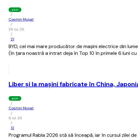
gAuto
/
Cosmin Mușat
/
26 iul. 26
/
21
BYD, cel mai mare producător de maşini electrice din lume
(în ţara noastră a intrat deja în Top 10 în primele 6 luni cu
Liber şi la maşini fabricate în China, Japo
gAuto
/
Cosmin Mușat
/
6 iul. 26
/
12
Programul Rabla 2026 stă să înceapă, iar în cursul zilei de