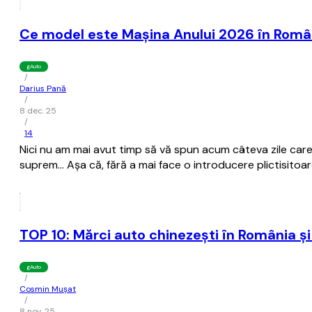
Ce model este Mașina Anului 2026 în Româ
gAuto
/
Darius Pană
/
8 dec. 25
/
14
Nici nu am mai avut timp să vă spun acum câteva zile care 
suprem... Așa că, fără a mai face o introducere plictisitoar
TOP 10: Mărci auto chinezeşti în România şi 
gAuto
/
Cosmin Mușat
/
8 nov. 25