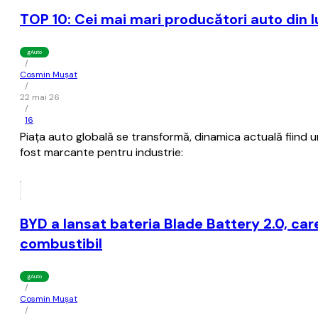
TOP 10: Cei mai mari producători auto din 
gAuto
/
Cosmin Mușat
/
22 mai 26
/
16
Piaţa auto globală se transformă, dinamica actuală fiind
fost marcante pentru industrie:
BYD a lansat bateria Blade Battery 2.0, car
combustibil
gAuto
/
Cosmin Mușat
/