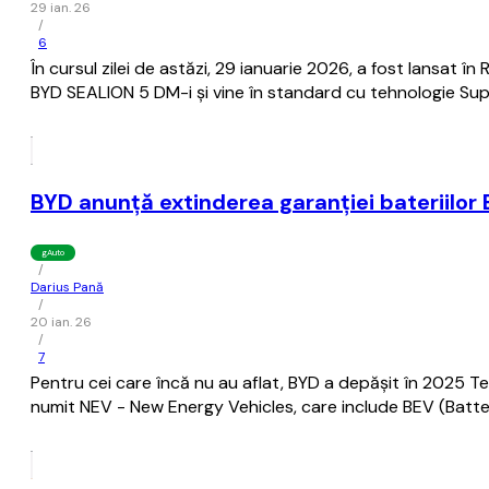
29 ian. 26
/
6
În cursul zilei de astăzi, 29 ianuarie 2026, a fost lansa
BYD SEALION 5 DM-i şi vine în standard cu tehnologie Su
BYD anunță extinderea garanției bateriilor 
gAuto
/
Darius Pană
/
20 ian. 26
/
7
Pentru cei care încă nu au aflat, BYD a depășit în 2025 Te
numit NEV - New Energy Vehicles, care include BEV (Battery