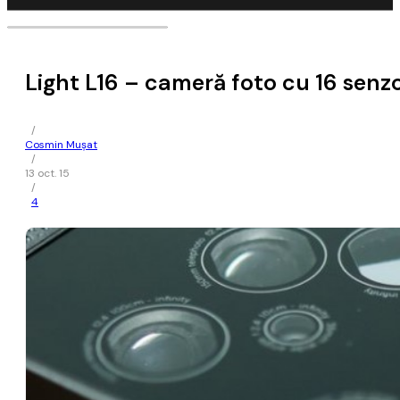
Light L16 – cameră foto cu 16 senzo
/
Cosmin Mușat
/
13 oct. 15
/
4