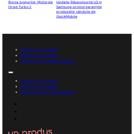
Bursa zvonurilor: Motorola
Update: Răspunsurile LG și
Droid Turbo 2
Samsung privind garanțiile
produselor vândute de
QuickMobile
Termene și Condiții
Politica de Cookies
Politica de Confidențialitate
Termene și Condiții
Politica de Cookies
Politica de Confidențialitate