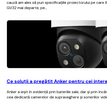
cauză am ales să pun specificațiile proiectorului pe care
GV32 mai departe, pe…
Ce soluții a pregătit Anker pentru cei inter
Anker a ieșit în evidență prin bateriile sale, dar și prin î
cea dedicată camerelor de supraveghere și soneriilor vid