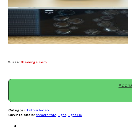
Sursa:
theverge.com
Abonaț
Categorii:
Foto si Video
Cuvinte cheie:
camera foto
,
Light
,
Light L16