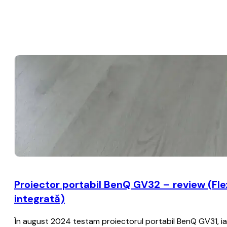
Proiector portabil BenQ GV32 – review (Flexib
integrată)
În august 2024 testam proiectorul portabil BenQ GV31, iar 