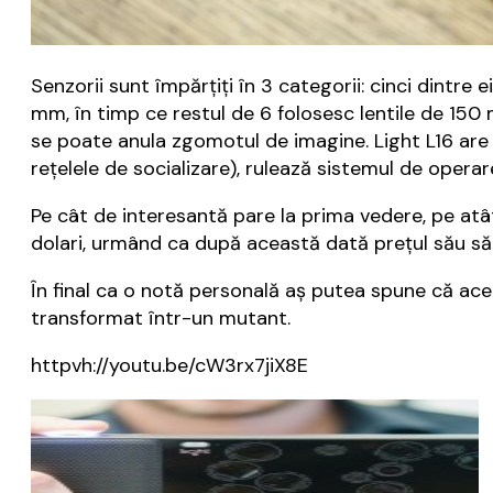
Senzorii sunt împărţiţi în 3 categorii: cinci dintre 
mm, în timp ce restul de 6 folosesc lentile de 150
se poate anula zgomotul de imagine. Light L16 are u
reţelele de socializare), rulează sistemul de operar
Pe cât de interesantă pare la prima vedere, pe at
dolari, urmând ca după această dată preţul său să aju
În final ca o notă personală aş putea spune că ac
transformat într-un mutant.
httpvh://youtu.be/cW3rx7jiX8E