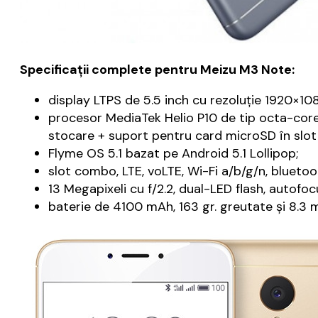
Specificaţii complete pentru Meizu M3 Note:
display LTPS de 5.5 inch cu rezoluție 1920×1080
procesor MediaTek Helio P10 de tip octa-cor
stocare + suport pentru card microSD în slo
Flyme OS 5.1 bazat pe Android 5.1 Lollipop;
slot combo, LTE, voLTE, Wi-Fi a/b/g/n, blueto
13 Megapixeli cu f/2.2, dual-LED flash, autofoc
baterie de 4100 mAh, 163 gr. greutate și 8.3