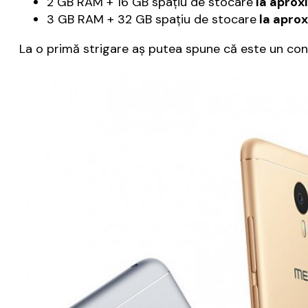
2 GB RAM + 16 GB spaţiu de stocare
la aproxi
3 GB RAM + 32 GB spaţiu de stocare
la aprox
La o primă strigare aş putea spune că este un con