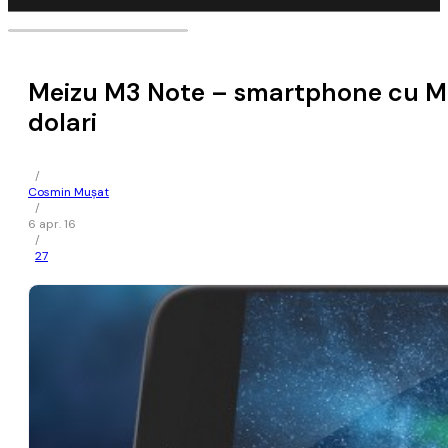
Meizu M3 Note – smartphone cu Medi
dolari
/
Cosmin Mușat
/
6 apr. 16
/
27