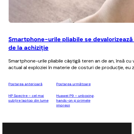
Smartphone-urile pliabile se devalorizează
de la achiziţie
Smartphone-urile pliabile câştigă teren an de an, însă cu
actual al exploziei în materie de costuri de producţie, eu
Postarea anterioară
Postarea următoare
HP Spectre – cel mai
Huawei P9 – unboxing,
subţire laptop din lume
hands-on și primele
impresii