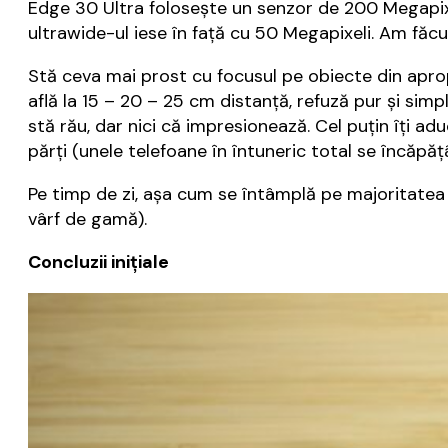
Edge 30 Ultra folosește un senzor de 200 Megapixel
ultrawide-ul iese în față cu 50 Megapixeli. Am făcu
Stă ceva mai prost cu focusul pe obiecte din apropi
află la 15 – 20 – 25 cm distanță, refuză pur și si
stă rău, dar nici că impresionează. Cel puțin îți a
părți (unele telefoane în întuneric total se încăp
Pe timp de zi, așa cum se întâmplă pe majoritate
vârf de gamă).
Concluzii inițiale