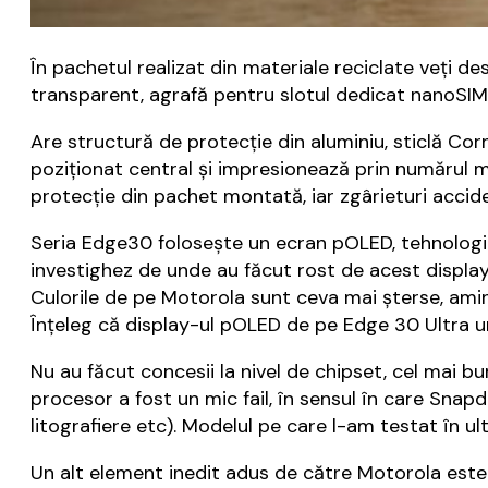
În pachetul realizat din materiale reciclate veți d
transparent, agrafă pentru slotul dedicat nanoSIM, 
Are structură de protecție din aluminiu, sticlă Cor
poziționat central și impresionează prin numărul m
protecție din pachet montată, iar zgârieturi acci
Seria Edge30 folosește un ecran pOLED, tehnologie
investighez de unde au făcut rost de acest displ
Culorile de pe Motorola sunt ceva mai șterse, ami
Înțeleg că display-ul pOLED de pe Edge 30 Ultra ur
Nu au făcut concesii la nivel de chipset, cel mai
procesor a fost un mic fail, în sensul în care Sna
litografiere etc). Modelul pe care l-am testat în ul
Un alt element inedit adus de către Motorola este