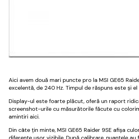
Aici avem două mari puncte pro la MSI GE65 Raider 9
excelentă, de 240 Hz. Timpul de răspuns este și el l
Display-ul este foarte plăcut, oferă un raport ridic
screenshot-urile cu măsurătorile făcute cu colorimet
amintiri aici.
Din câte țin minte, MSI GE65 Raider 9SE afișa culor
diferențe ușor vizibile. După calibrare, nuanțele a