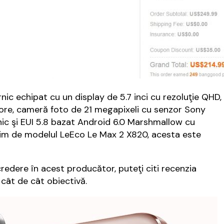
ic echipat cu un display de 5.7 inci cu rezoluţie QHD,
e, cameră foto de 21 megapixeli cu senzor Sony
ic şi EUI 5.8 bazat Android 6.0 Marshmallow cu
bim de modelul LeEco Le Max 2 X820, acesta este
ncredere în acest producător, puteţi citi recenzia
cât de cât obiectivă.