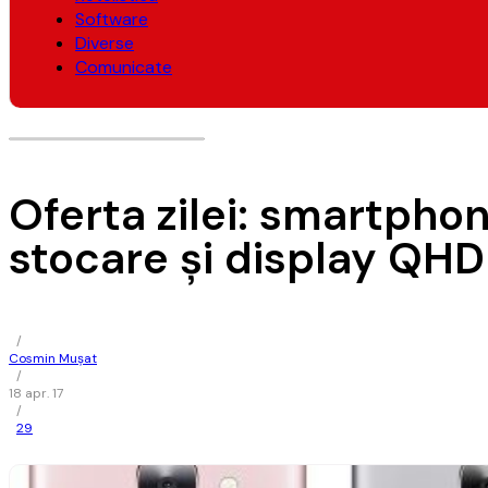
Software
Diverse
Comunicate
Oferta zilei: smartpho
stocare şi display QHD 
/
Cosmin Mușat
/
18 apr. 17
/
29