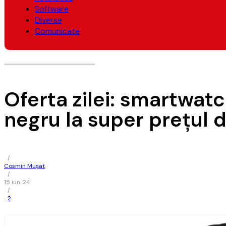
Software
Diverse
Comunicate
Oferta zilei: smartwa
negru la super preţul d
/
Cosmin Mușat
/
15 iun. 24
/
2