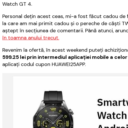
Watch GT 4.
Personal deţin acest ceas, mi-a fost făcut cadou de fa
la care am mai primit cadou şi o pereche de căşti TW
aştept în secţiunea de comentarii. Până atunci, arunc
în toamna anului trecut.
Revenim la ofertă, în acest weekend puteţi achiziţio
599.25 lei prin intermediul aplicaţiei mobile a celor
aplicaţi codul cupon HUAWEI25APP.