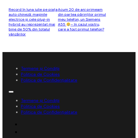
Record în luna iulie pe piaţa
Acum 20 de ani primeam
auto chineză: maşinile
din partea părinţilor primul
electrice şi cele plug-in
meu telefon, un Siemens
hybrid au reprezentat mai
A55
– în cazul vostru,
bine de 50% din totalul
care a fost primul telefon?
vânzărilor
Termene și Condiții
Politica de Cookies
Politica de Confidențialitate
Termene și Condiții
Politica de Cookies
Politica de Confidențialitate