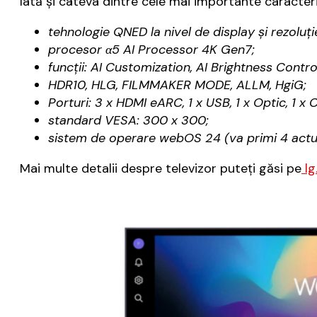
Iată şi câteva dintre cele mai importante caracteris
tehnologie QNED la nivel de display şi rezoluţ
procesor α5 AI Processor 4K Gen7;
funcţii: AI Customization, AI Brightness Contro
HDR10, HLG, FILMMAKER MODE, ALLM, HgiG;
Porturi: 3 x HDMI eARC, 1 x USB, 1 x Optic, 1 x C
standard VESA: 300 x 300;
sistem de operare webOS 24 (va primi 4 actual
Mai multe detalii despre televizor puteţi găsi pe
lg