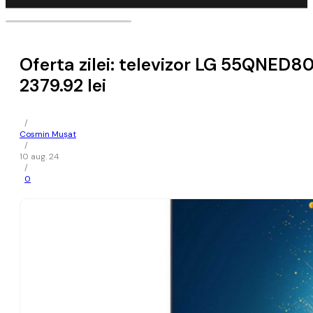
Oferta zilei: televizor LG 55QNED8
2379.92 lei
/
Cosmin Mușat
/
10 aug. 24
/
0