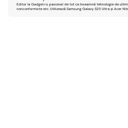
Editor la Gadget.ro, pasionat de tot ce înseamnă tehnologie de ultimă
nonconformiste etc. Utilizează Samsung Galaxy S25 Ultra și Acer Nit