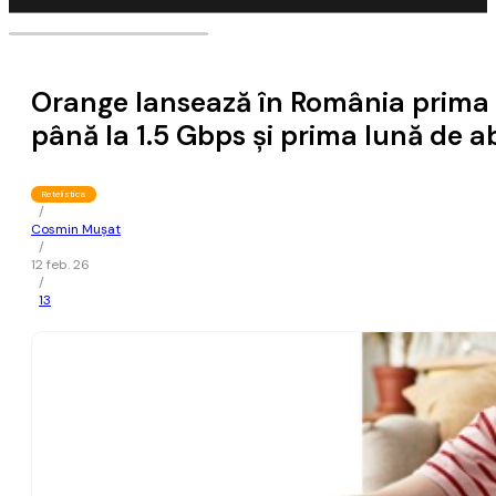
Orange lansează în România prima so
până la 1.5 Gbps şi prima lună de 
Retelistica
/
Cosmin Mușat
/
12 feb. 26
/
13