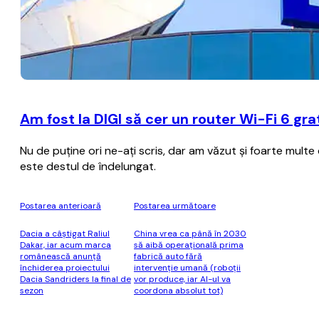
Am fost la DIGI să cer un router Wi-Fi 6 gr
Nu de puţine ori ne-aţi scris, dar am văzut şi foarte multe
este destul de îndelungat.
Postarea anterioară
Postarea următoare
Dacia a câştigat Raliul
China vrea ca până în 2030
Dakar, iar acum marca
să aibă operaţională prima
românească anunţă
fabrică auto fără
închiderea proiectului
intervenţie umană (roboţii
Dacia Sandriders la final de
vor produce, iar AI-ul va
sezon
coordona absolut tot)