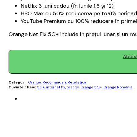
Netflix 3 luni cadou (în lunile 1,6 şi 12);
HBO Max cu 50% reducerea pe toată perioada 
YouTube Premium cu 100% reducere în primele 3
Orange Net Fix 5G+ include în preţul lunar şi un ro
Abonaț
Categorii:
Orange
,
Recomandari
,
Retelistica
Cuvinte cheie:
5G+
,
internet fix
,
orange
,
Orange 5G+
,
Orange România