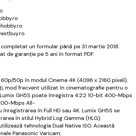
ro
obby.ro
ohobby.ro
westbuy.ro
de completat un formular până pe 31 martie 2018.
cat de garanție pe 5 ani în format PDF.
 60p/50p în modul Cinema 4K (4096 x 2160 pixeli).
ți, mod frecvent utilizat în cinematografie pentru o
a, Lumix GH5S poate înregistra 4:2:2 10-bit 400-Mbps
 200-Mbps All-
ru înregistrarea în Full HD sau 4K. Lumix GH5S se
rarea în stilul Hybrid Log Gamma (HLG);
 utilizează tehnologia Dual Native ISO. Această
onale Panasonic Varicam;