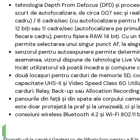
tehnologia Depth From Defocus (DFD) și proceso
scurt de autofocalizare, de circa 0.07 sec și rea
cadru) / 8 cadre/sec (cu autofocalizare pentru 
12 biți sau 11 cadre/sec (autofocalizare pe primu
fiecare cadru), pentru fișiere RAW 14 biți. Cu u
permite selectarea unui singur punct AF, la aleg
senzorul pentru autoexpunere permite determinar
asemenea, vizorul dispune de tehnologie Live Vie
încât utilizatorul să poată încadra și compune c
două locașuri pentru carduri de memorie SD, co
capacitate UHS-II și Video Speed Class 60. Utili
carduri: Relay, Back-up sau Allocation Recording
panourile din față și din spate ale corpului cam
este doar protejată la praf și la umezeală, ci și l
conexiuni wireless Bluetooth 4.2 și Wi-Fi 802.11 
Abonați-vă la canalul Gadget.ro de WhatsApp pentru a fi la c