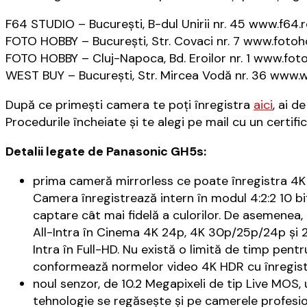
F64 STUDIO – București, B-dul Unirii nr. 45 www.f64.
FOTO HOBBY – București, Str. Covaci nr. 7 www.fotoh
FOTO HOBBY – Cluj-Napoca, Bd. Eroilor nr. 1 www.fot
WEST BUY – București, Str. Mircea Vodă nr. 36 www.
După ce primești camera te poți înregistra
aici
, ai 
Procedurile încheiate și te alegi pe mail cu un certifi
Detalii legate de Panasonic GH5s:
prima cameră mirrorless ce poate înregistra 4K
Camera înregistrează intern în modul 4:2:2 10 bi
captare cât mai fidelă a culorilor. De asemene
All-Intra în Cinema 4K 24p, 4K 30p/25p/24p și
Intra în Full-HD. Nu există o limită de timp pent
conformează normelor video 4K HDR cu înregist
noul senzor, de 10.2 Megapixeli de tip Live MOS,
tehnologie se regăsește și pe camerele profesi