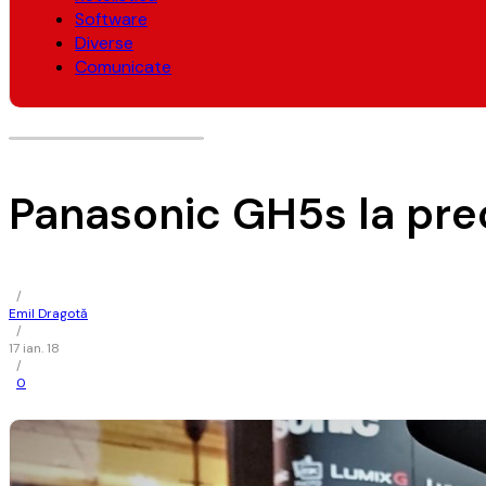
Software
Diverse
Comunicate
Panasonic GH5s la pre
/
Emil Dragotă
/
17 ian. 18
/
0