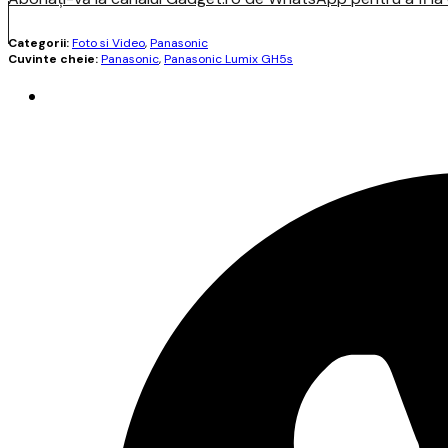
Categorii:
Foto si Video
,
Panasonic
Cuvinte cheie:
Panasonic
,
Panasonic Lumix GH5s