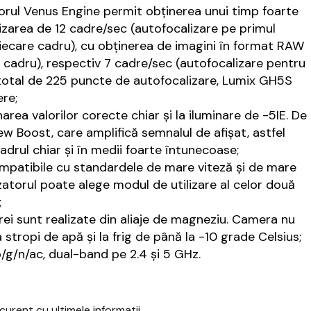
rul Venus Engine permit obținerea unui timp foarte
lizarea de 12 cadre/sec (autofocalizare pe primul
fiecare cadru), cu obținerea de imagini în format RAW
l cadru), respectiv 7 cadre/sec (autofocalizare pentru
n total de 225 puncte de autofocalizare, Lumix GH5S
ere;
ea valorilor corecte chiar și la iluminare de -5IE. De
w Boost, care amplifică semnalul de afișat, astfel
adrul chiar și în medii foarte întunecoase;
mpatibile cu standardele de mare viteză și de mare
zatorul poate alege modul de utilizare al celor două
;
erei sunt realizate din aliaje de magneziu. Camera nu
a stropi de apă și la frig de până la -10 grade Celsius;
b/g/n/ac, dual-band pe 2.4 și 5 GHz.
urent cu ultimele informatii