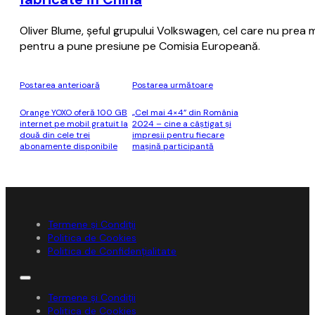
Oliver Blume, şeful grupului Volkswagen, cel care nu prea m
pentru a pune presiune pe Comisia Europeană.
Postarea anterioară
Postarea următoare
Orange YOXO oferă 100 GB
„Cel mai 4×4” din România
internet pe mobil gratuit la
2024 – cine a câștigat și
două din cele trei
impresii pentru fiecare
abonamente disponibile
mașină participantă
Termene și Condiții
Politica de Cookies
Politica de Confidențialitate
Termene și Condiții
Politica de Cookies