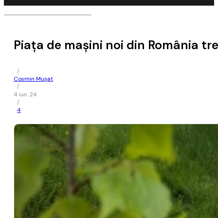
Piaţa de maşini noi din România tr
/
Cosmin Mușat
/
4 iun. 24
/
4