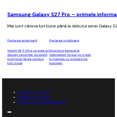
Samsung Galaxy S27 Pro – primele informați
Mai sunt câteva luni bune până la debutul seriei Galaxy S2
Postarea anterioară
Postarea următoare
Xiaomi Mi 11 Ultra va avea un
Directorul general al
display secundar pe spate
Volkswagen Group nu crede
poziţionat lânga camera
în maşinile cu motoare pe
foto triplă
hidrogen
Termene și Condiții
Politica de Cookies
Politica de Confidențialitate