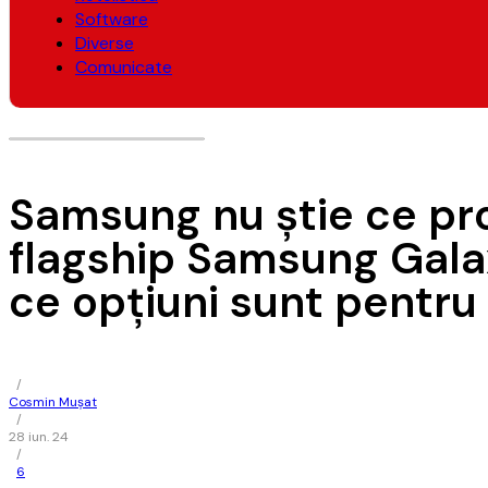
Software
Diverse
Comunicate
Samsung nu ştie ce pro
flagship Samsung Galaxy
ce opţiuni sunt pentr
/
Cosmin Mușat
/
28 iun. 24
/
6