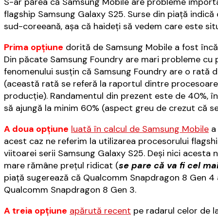
S-ar părea că Samsung Mobile are probleme important
flagship Samsung Galaxy S25. Surse din piaţă indică 
sud-coreeană, aşa că haideţi să vedem care este situa
Prima opţiune
dorită de Samsung Mobile a fost încă
Din păcate Samsung Foundry are mari probleme cu p
fenomenului susţin că Samsung Foundry are o rată d
(această rată se referă la raportul dintre procesoarel
producţie). Randamentul din prezent este de 40%, în
să ajungă la minim 60% (aspect greu de crezut că se
A doua opţiune
luată în calcul de Samsung Mobile
a 
acest caz ne referim la utilizarea procesorului fl
viitoarei serii Samsung Galaxy S25. Deşi nici acesta
mare rămâne preţul ridicat (
se pare că va fi cel m
piaţă sugerează că Qualcomm Snapdragon 8 Gen 4 a
Qualcomm Snapdragon 8 Gen 3.
A treia opţiune
apărută recent
pe radarul celor de l