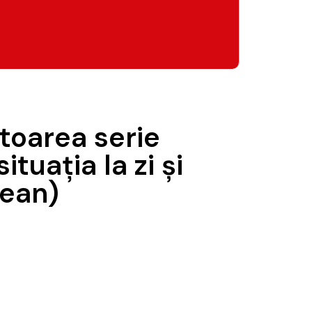
toarea serie
uaţia la zi şi
eean)