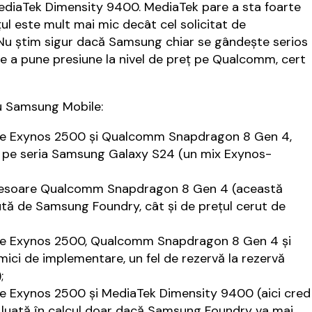
MediaTek Dimensity 9400. MediaTek pare a sta foarte
ţul este mult mai mic decât cel solicitat de
 ştim sigur dacă Samsung chiar se gândeşte serios
e a pune presiune la nivel de preţ pe Qualcomm, cert
u Samsung Mobile:
are Exynos 2500 şi Qualcomm Snapdragon 8 Gen 4,
nt pe seria Samsung Galaxy S24 (un mix Exynos-
ocesoare Qualcomm Snapdragon 8 Gen 4 (această
ută de Samsung Foundry, cât şi de preţul cerut de
re Exynos 2500, Qualcomm Snapdragon 8 Gen 4 şi
ici de implementare, un fel de rezervă la rezervă
;
e Exynos 2500 şi MediaTek Dimensity 9400 (aici cred
d luată în calcul doar dacă Samsung Foundry va mai