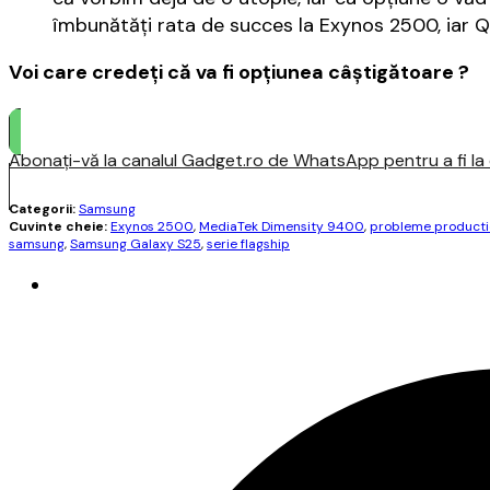
îmbunătăţi rata de succes la Exynos 2500, iar Q
Voi care credeţi că va fi opţiunea câştigătoare ?
Abonați-vă la canalul Gadget.ro de WhatsApp pentru a fi la c
Categorii:
Samsung
Cuvinte cheie:
Exynos 2500
,
MediaTek Dimensity 9400
,
probleme producti
samsung
,
Samsung Galaxy S25
,
serie flagship