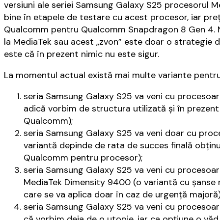
versiuni ale seriei Samsung Galaxy S25 procesorul 
bine în etapele de testare cu acest procesor, iar pre
Qualcomm pentru Qualcomm Snapdragon 8 Gen 4. Nu
la MediaTek sau acest „zvon” este doar o strategie d
este că în prezent nimic nu este sigur.
La momentul actual există mai multe variante pentr
seria Samsung Galaxy S25 va veni cu proceso
adică vorbim de structura utilizată şi în preze
Qualcomm);
seria Samsung Galaxy S25 va veni doar cu pr
variantă depinde de rata de succes finală obţin
Qualcomm pentru procesor);
seria Samsung Galaxy S25 va veni cu procesoa
MediaTek Dimensity 9400 (o variantă cu şanse m
care se va aplica doar în caz de urgenţă majoră)
seria Samsung Galaxy S25 va veni cu procesoar
că vorbim deja de o utopie, iar ca opţiune o vă