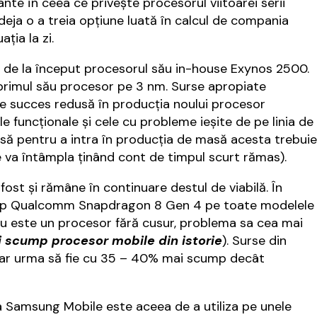
e în ceea ce priveşte procesorul viitoarei serii
deja o a treia opţiune luată în calcul de compania
ţia la zi.
 de la început procesorul său in-house Exynos 2500.
rimul său procesor pe 3 nm. Surse apropiate
e succes redusă în producţia noului procesor
e funcţionale şi cele cu probleme ieşite de pe linia de
să pentru a intra în producţia de masă acesta trebuie
 va întâmpla ţinând cont de timpul scurt rămas).
fost şi rămâne în continuare destul de viabilă. În
agship Qualcomm Snapdragon 8 Gen 4 pe toate modelele
 nu este un procesor fără cusur, problema sa cea mai
ai scump procesor mobile din istorie
). Surse din
r urma să fie cu 35 – 40% mai scump decât
a Samsung Mobile este aceea de a utiliza pe unele