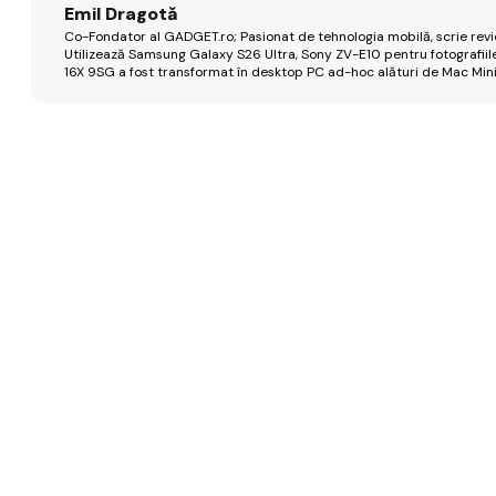
Emil Dragotă
Co-Fondator al GADGET.ro; Pasionat de tehnologia mobilă, scrie review
Utilizează Samsung Galaxy S26 Ultra, Sony ZV-E10 pentru fotografiile
16X 9SG a fost transformat în desktop PC ad-hoc alături de Mac Mini 