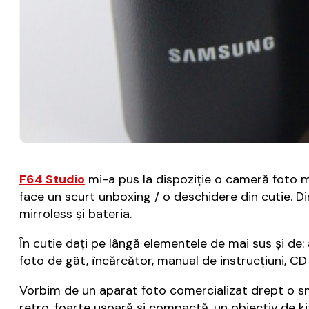
F64 Studio
mi-a pus la dispoziție o cameră foto 
face un scurt unboxing / o deschidere din cutie. D
mirroless și bateria.
În cutie dați pe lângă elementele de mai sus și de
foto de gât, încărcător, manual de instrucțiuni, CD 
Vorbim de un aparat foto comercializat drept o s
retro, foarte ușoară și compactă, un obiectiv de k