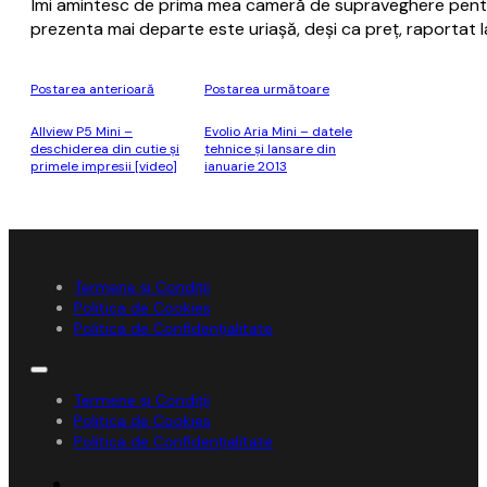
Îmi amintesc de prima mea cameră de supraveghere pentru 
prezenta mai departe este uriașă, deși ca preț, raportat la
Postarea anterioară
Postarea următoare
Allview P5 Mini –
Evolio Aria Mini – datele
deschiderea din cutie și
tehnice și lansare din
primele impresii [video]
ianuarie 2013
Termene și Condiții
Politica de Cookies
Politica de Confidențialitate
Termene și Condiții
Politica de Cookies
Politica de Confidențialitate