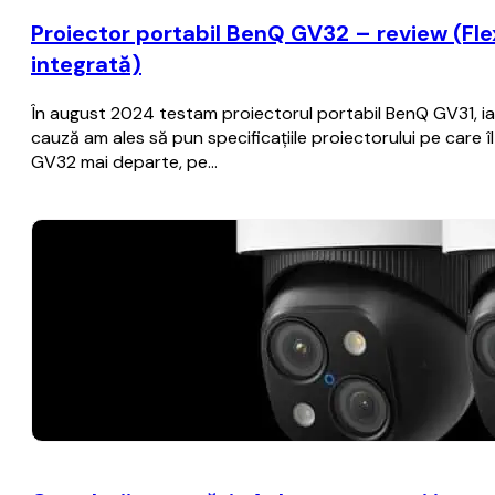
Proiector portabil BenQ GV32 – review (Flexib
integrată)
În august 2024 testam proiectorul portabil BenQ GV31, iar 
cauză am ales să pun specificațiile proiectorului pe care
GV32 mai departe, pe…