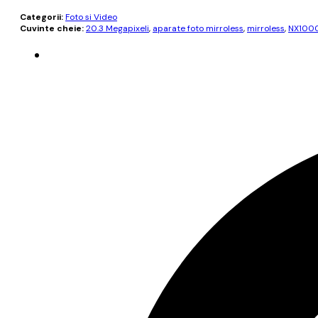
Categorii:
Foto si Video
Cuvinte cheie:
20.3 Megapixeli
,
aparate foto mirroless
,
mirroless
,
NX100