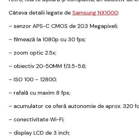
Câteva detalii legate de
Samsung NX1000
:
– senzor APS-C CMOS de 20.3 Megapixeli;
– filmează la 1080p cu 30 fps;
– zoom optic 2.5x;
– obiectiv 20-50MM f/3.5-5.6;
– ISO 100 – 12800;
– rafală cu maxim 8 fps;
– acumulator ce oferă autonomie de aprox. 320 fot
– conectivitate Wi-Fi;
– display LCD de 3 inch;