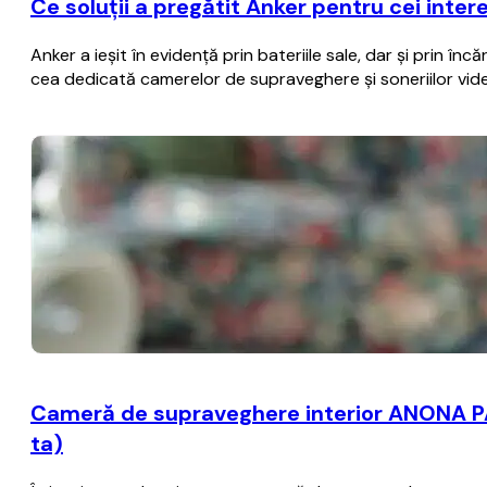
Ce soluții a pregătit Anker pentru cei inter
Anker a ieșit în evidență prin bateriile sale, dar și prin î
cea dedicată camerelor de supraveghere și soneriilor vid
Cameră de supraveghere interior ANONA PA
ta)