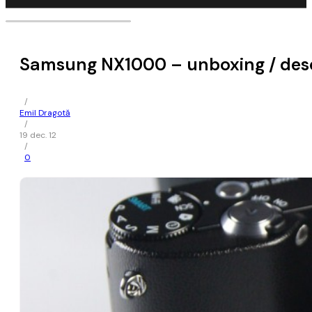
Samsung NX1000 – unboxing / desch
/
Emil Dragotă
/
19 dec. 12
/
0