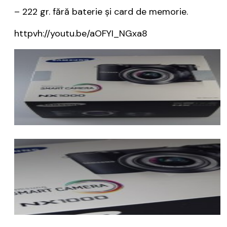
– 222 gr. fără baterie și card de memorie.
httpvh://youtu.be/aOFYI_NGxa8