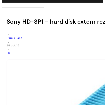
Sony HD-SP1 – hard disk extern rezi
/
Darius Pană
/
28 oct. 15
/
6