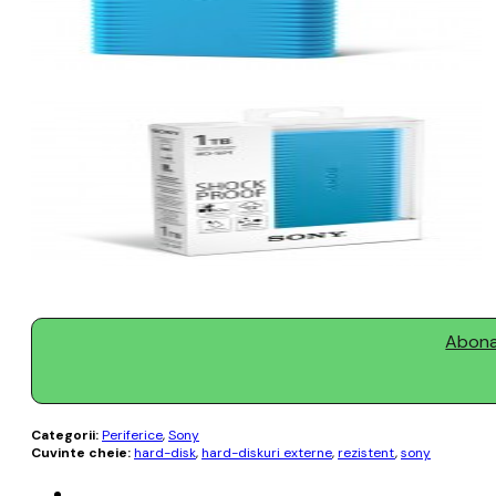
Abonaț
Categorii:
Periferice
,
Sony
Cuvinte cheie:
hard-disk
,
hard-diskuri externe
,
rezistent
,
sony