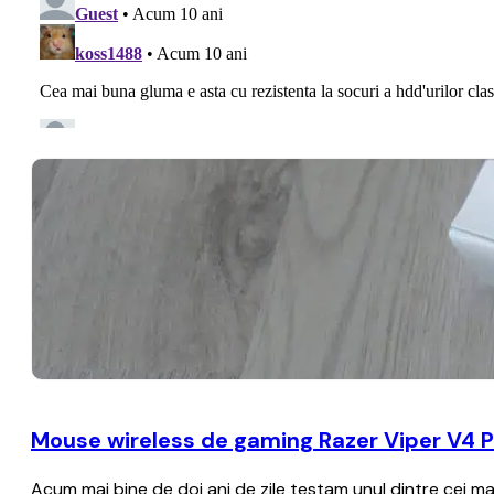
Mouse wireless de gaming Razer Viper V4 Pr
Acum mai bine de doi ani de zile testam unul dintre cei ma