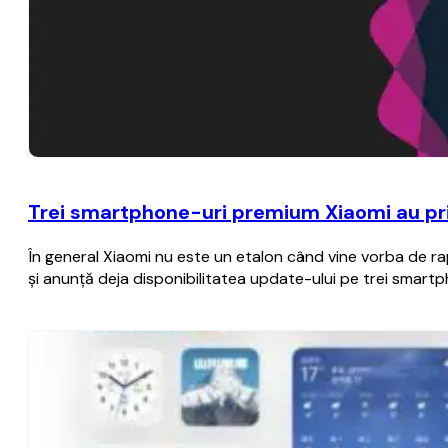
Trei smartphone-uri premium Xiaomi au prim
În general Xiaomi nu este un etalon când vine vorba de rap
şi anunţă deja disponibilitatea update-ului pe trei smart