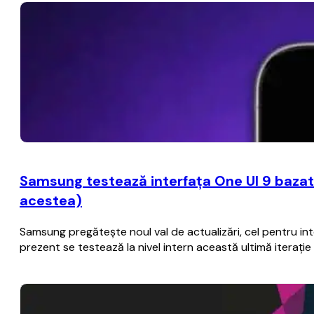
Samsung testează interfaţa One UI 9 bazat
acestea)
Samsung pregăteşte noul val de actualizări, cel pentru i
prezent se testează la nivel intern această ultimă iteraţ