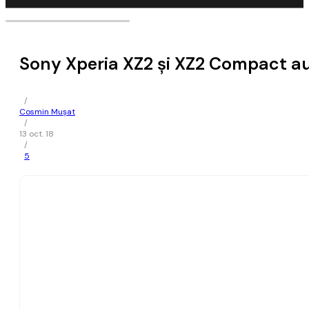
Sony Xperia XZ2 şi XZ2 Compact au 
/
Cosmin Mușat
/
13 oct. 18
/
5