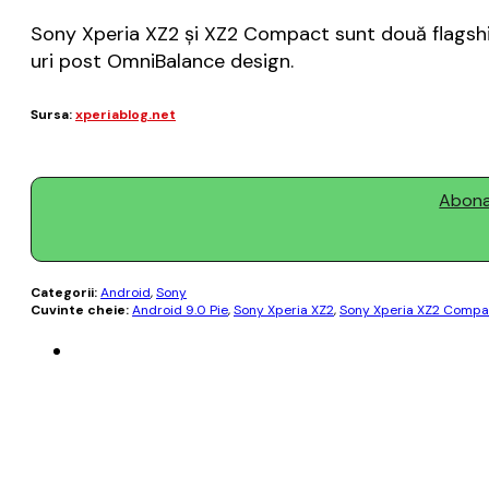
Sony Xperia XZ2 şi XZ2 Compact sunt două flagshi
uri post OmniBalance design.
Sursa:
xperiablog.net
Abonaț
Categorii:
Android
,
Sony
Cuvinte cheie:
Android 9.0 Pie
,
Sony Xperia XZ2
,
Sony Xperia XZ2 Compa