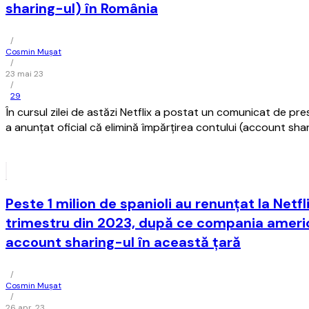
sharing-ul) în România
/
Cosmin Mușat
/
23 mai 23
/
29
În cursul zilei de astăzi Netflix a postat un comunicat de pre
a anunţat oficial că elimină împărţirea contului (account sha
Peste 1 milion de spanioli au renunţat la Netfl
trimestru din 2023, după ce compania ameri
account sharing-ul în această ţară
/
Cosmin Mușat
/
26 apr. 23