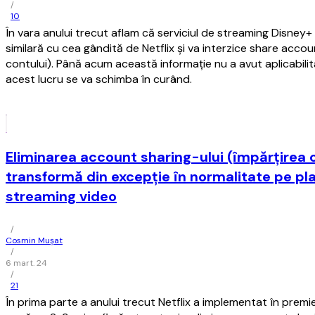
/
10
În vara anului trecut aflam că serviciul de streaming Disney+ 
similară cu cea gândită de Netflix şi va interzice share accou
contului). Până acum această informaţie nu a avut aplicabilitat
acest lucru se va schimba în curând.
Eliminarea account sharing-ului (împărţirea 
transformă din excepţie în normalitate pe pl
streaming video
/
Cosmin Mușat
/
6 mart. 24
/
21
În prima parte a anului trecut Netflix a implementat în premie