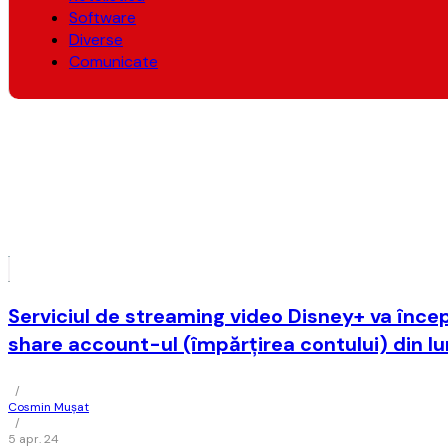
Software
Diverse
Comunicate
Serviciul de streaming video Disney+ va încep
share account-ul (împărţirea contului) din lu
/
Cosmin Mușat
/
5 apr. 24