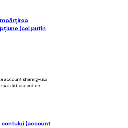
 împărţirea
pţiune (cel puţin
ea account sharing-ului
zualizări, aspect ce
a contului (account