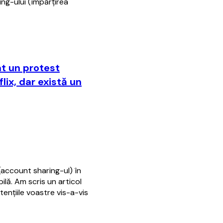
ing-ului (împărţirea
at un protest
ix, dar există un
(account sharing-ul) în
lă. Am scris un articol
tenţiile voastre vis-a-vis