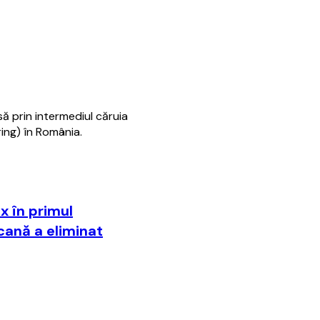
să prin intermediul căruia
ring) în România.
ix în primul
cană a eliminat