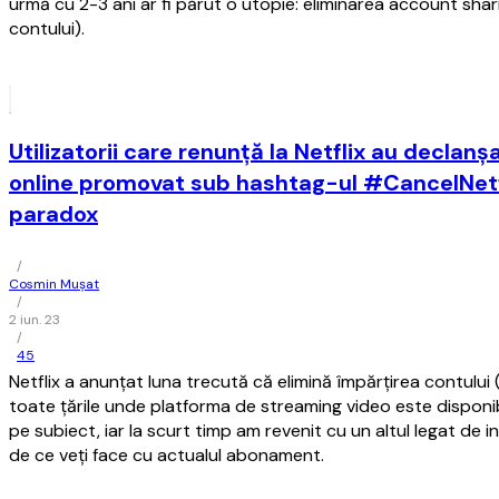
urmă cu 2-3 ani ar fi părut o utopie: eliminarea account shar
contului).
Utilizatorii care renunţă la Netflix au declanş
online promovat sub hashtag-ul #CancelNetfl
paradox
/
Cosmin Mușat
/
2 iun. 23
/
45
Netflix a anunţat luna trecută că elimină împărţirea contului 
toate ţările unde platforma de streaming video este disponibi
pe subiect, iar la scurt timp am revenit cu un altul legat de in
de ce veţi face cu actualul abonament.