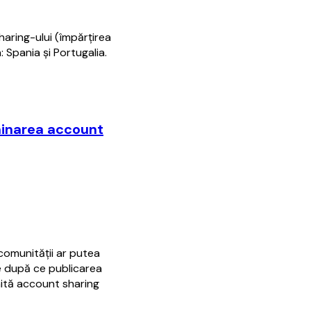
haring-ului (împărţirea
: Spania şi Portugalia.
iminarea account
comunităţii ar putea
re după ce publicarea
mită account sharing