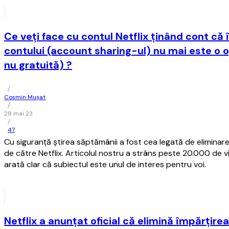
Ce veţi face cu contul Netflix ţinând cont că
contului (account sharing-ul) nu mai este o o
nu gratuită) ?
/
Cosmin Mușat
/
28 mai 23
/
47
Cu siguranţă ştirea săptămânii a fost cea legată de eliminar
de către Netflix. Articolul nostru a strâns peste 20.000 de vi
arată clar că subiectul este unul de interes pentru voi.
Netflix a anunţat oficial că elimină împărţire