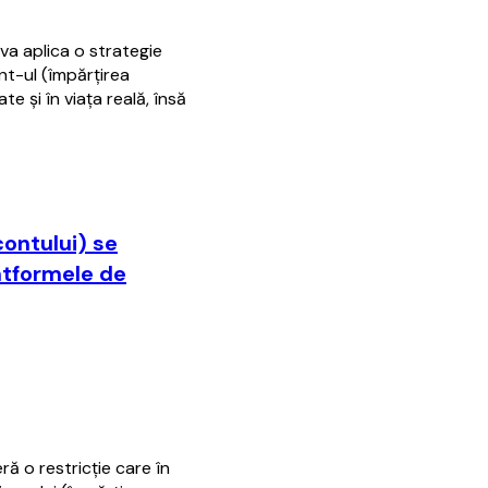
va aplica o strategie
nt-ul (împărţirea
e şi în viaţa reală, însă
contului) se
atformele de
ră o restricţie care în