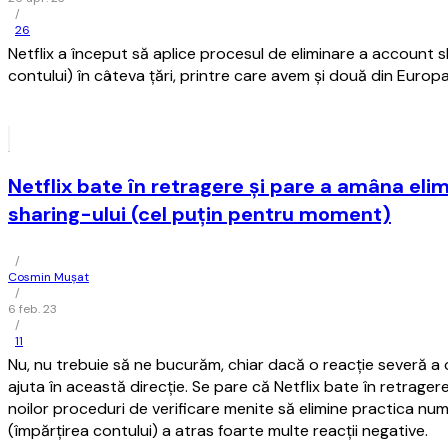
/
26
Netflix a început să aplice procesul de eliminare a account s
contului) în câteva ţări, printre care avem şi două din Europa
Netflix bate în retragere şi pare a amâna el
sharing-ului (cel puţin pentru moment)
/
Cosmin Mușat
/
6 feb. 23
/
11
Nu, nu trebuie să ne bucurăm, chiar dacă o reacţie severă a 
ajuta în această direcţie. Se pare că Netflix bate în retrage
noilor proceduri de verificare menite să elimine practica nu
(împărţirea contului) a atras foarte multe reacţii negative.