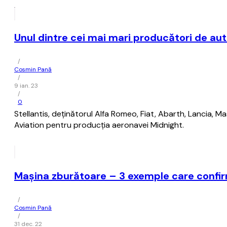
Unul dintre cei mai mari producători de au
/
Cosmin Pană
/
9 ian. 23
/
0
Stellantis, deținătorul Alfa Romeo, Fiat, Abarth, Lancia, M
Aviation pentru producția aeronavei Midnight.
Mașina zburătoare – 3 exemple care confirm
/
Cosmin Pană
/
31 dec. 22