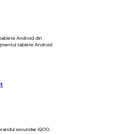
tablete Android din
egmentul tablete Android
eţ
 brandul secundar iQOO.