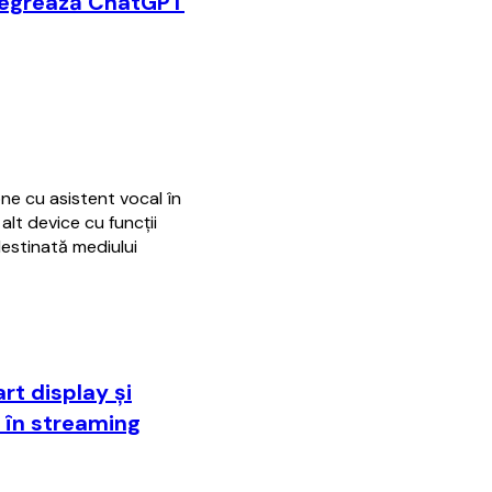
ntegrează ChatGPT
ne cu asistent vocal în
lt device cu funcţii
destinată mediului
rt display și
 în streaming