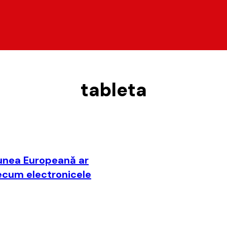
tableta
iunea Europeană ar
ecum electronicele