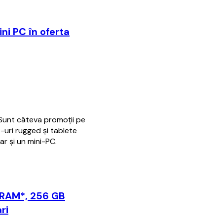
ni PC în oferta
 Sunt câteva promoții pe
-uri rugged și tablete
r și un mini-PC.
 RAM*, 256 GB
ri