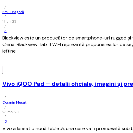
/
Emil Dragotă
/
11 iun. 23
/
3
Blackview este un producător de smartphone-uri rugged și 
China. Blackview Tab 11 WiFI reprezintă propunerea lor pe s
ieftine.
Vivo iQOO Pad – detalii oficiale, imagini şi pr
/
Cosmin Mușat
/
23 mai 23
/
0
Vivo a lansat o nouă tabletă, una care va fi promovată sub