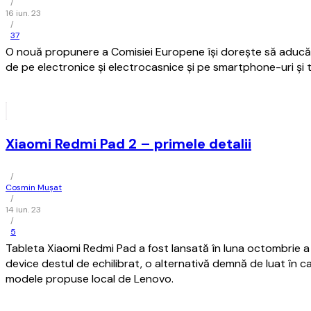
/
16 iun. 23
/
37
O nouă propunere a Comisiei Europene îşi doreşte să aducă
de pe electronice şi electrocasnice şi pe smartphone-uri şi 
Xiaomi Redmi Pad 2 – primele detalii
/
Cosmin Mușat
/
14 iun. 23
/
5
Tableta Xiaomi Redmi Pad a fost lansată în luna octombrie a a
device destul de echilibrat, o alternativă demnă de luat în c
modele propuse local de Lenovo.