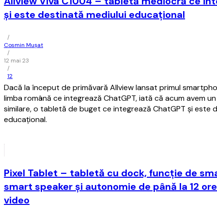
Allview Viva C1004 – tabletă mediocră ce i
şi este destinată mediului educaţional
/
Cosmin Mușat
/
12 mai 23
/
12
Dacă la început de primăvară Allview lansat primul smartpho
limba română ce integrează ChatGPT, iată că acum avem un a
similare, o tabletă de buget ce integrează ChatGPT şi este 
educaţional.
Pixel Tablet – tabletă cu dock, funcție de sma
smart speaker și autonomie de până la 12 ore
video