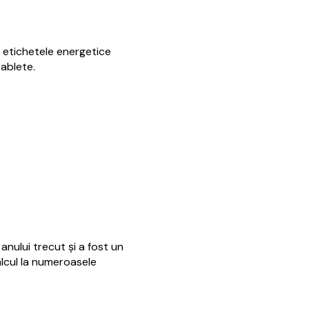
 etichetele energetice
tablete.
nului trecut şi a fost un
alcul la numeroasele