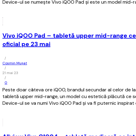
Device-ul se numeşte Vivo iQOO Pad şi este un model mid-ra
Vivo iQOO Pad – tabletă upper mid-range ce 
oficial pe 23 mai
/
Cosmin Mușat
/
21 mai 23
/
0
Peste doar câteva ore iQOO, brandul secundar al celor de la
tabletă upper mid-range, un model cu estetică plăcută ce s
Device-ul se va numi Vivo iQOO Pad şi va fi puternic inspirat