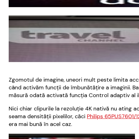
Zgomotul de imagine, uneori mult peste limita acce
când activăm funcții de îmbunătățire a imaginii. Ba 
măsură odată activată funcția Control adaptiv al ilu
Nici chiar clipurile la rezoluție 4K nativă nu ating 
seama densității pixelilor, căci
Philips 65PUS7601/1
era mai bună în acel caz.