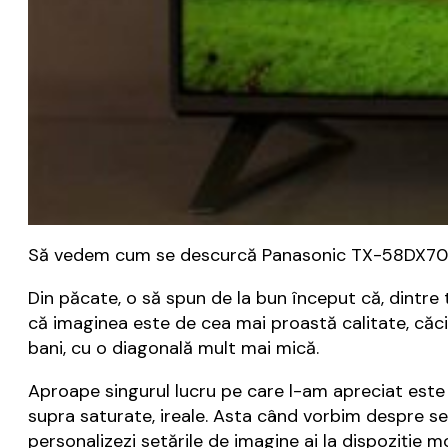
Să vedem cum se descurcă Panasonic TX-58DX700E a
Din păcate, o să spun de la bun început că, dintr
că imaginea este de cea mai proastă calitate, căc
bani, cu o diagonală mult mai mică.
Aproape singurul lucru pe care l-am apreciat est
supra saturate, ireale. Asta când vorbim despre se
personalizezi setările de imagine ai la dispoziție 