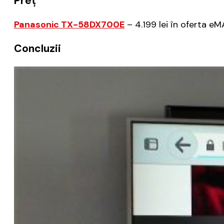
Preț
Panasonic TX-58DX700E
– 4.199 lei în oferta eM
Concluzii