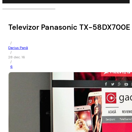
Televizor Panasonic TX-58DX700E 
/
Darius Pană
/
28 dec. 16
/
6