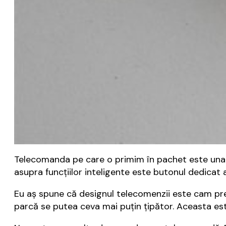
Telecomanda pe care o primim în pachet este una c
asupra funcțiilor inteligente este butonul dedicat 
Eu aș spune că designul telecomenzii este cam pre
parcă se putea ceva mai puțin țipător. Aceasta este