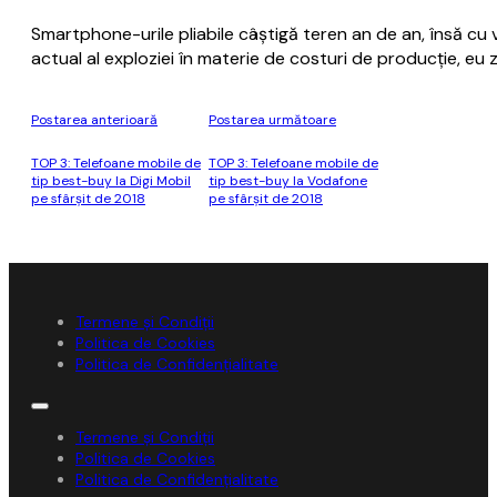
Smartphone-urile pliabile câştigă teren an de an, însă cu
actual al exploziei în materie de costuri de producţie, eu
Postarea anterioară
Postarea următoare
TOP 3: Telefoane mobile de
TOP 3: Telefoane mobile de
tip best-buy la Digi Mobil
tip best-buy la Vodafone
pe sfârșit de 2018
pe sfârșit de 2018
Termene și Condiții
Politica de Cookies
Politica de Confidențialitate
Termene și Condiții
Politica de Cookies
Politica de Confidențialitate