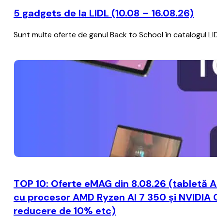
5 gadgets de la LIDL (10.08 – 16.08.26)
Sunt multe oferte de genul Back to School în catalogul LIDL c
TOP 10: Oferte eMAG din 8.08.26 (tabletă A
cu procesor AMD Ryzen AI 7 350 și NVIDIA 
reducere de 10% etc)