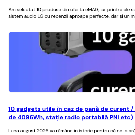
Am selectat 10 produse din oferta eMAG, iar printre ele se 
sistem audio LG cu recenzii aproape perfecte, dar și un mul
10 gadgets utile în caz de pană de curent /
de 4096Wh, stație radio portabilă PNI etc)
Luna august 2026 va rămâne în istorie pentru că ne-a ară