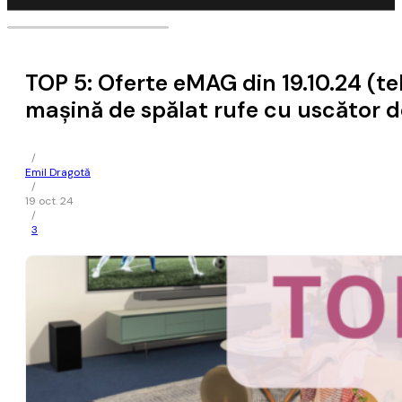
TOP 5: Oferte eMAG din 19.10.24 (t
mașină de spălat rufe cu uscător de
/
Emil Dragotă
/
19 oct. 24
/
3