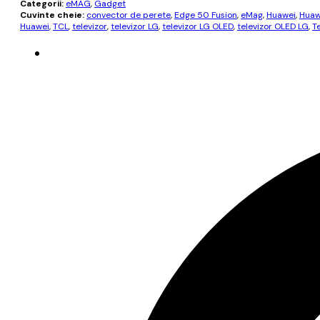
Categorii:
eMAG
,
Gadget
Cuvinte cheie:
convector de perete
,
Edge 50 Fusion
,
eMag
,
Huawei
,
Huaw
Huawei
,
TCL
,
televizor
,
televizor LG
,
televizor LG OLED
,
televizor OLED LG
,
T