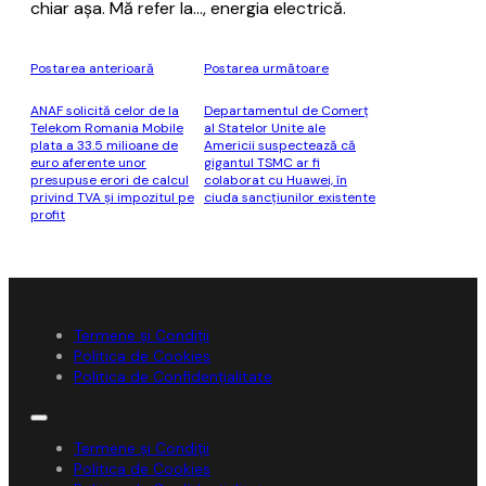
chiar așa. Mă refer la..., energia electrică.
Postarea anterioară
Postarea următoare
ANAF solicită celor de la
Departamentul de Comerţ
Telekom Romania Mobile
al Statelor Unite ale
plata a 33.5 milioane de
Americii suspectează că
euro aferente unor
gigantul TSMC ar fi
presupuse erori de calcul
colaborat cu Huawei, în
privind TVA şi impozitul pe
ciuda sancţiunilor existente
profit
Termene și Condiții
Politica de Cookies
Politica de Confidențialitate
Termene și Condiții
Politica de Cookies