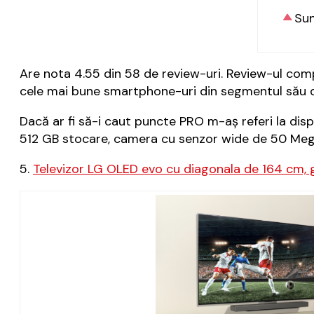
Sun
Are nota 4.55 din 58 de review-uri. Review-ul co
cele mai bune smartphone-uri din segmentul său d
Dacă ar fi să-i caut puncte PRO m-aș referi la di
512 GB stocare, camera cu senzor wide de 50 Megap
5.
Televizor LG OLED evo cu diagonala de 164 cm, 