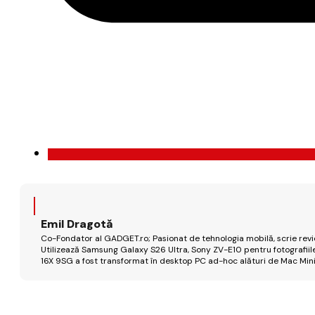
Emil Dragotă
Co-Fondator al GADGET.ro; Pasionat de tehnologia mobilă, scrie review
Utilizează Samsung Galaxy S26 Ultra, Sony ZV-E10 pentru fotografiile
16X 9SG a fost transformat în desktop PC ad-hoc alături de Mac Mini 