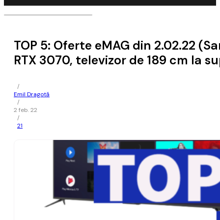
TOP 5: Oferte eMAG din 2.02.22 (S
RTX 3070, televizor de 189 cm la su
/
Emil Dragotă
/
2 feb. 22
/
21