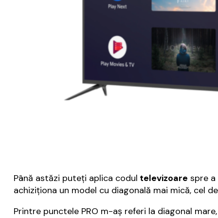
Până astăzi puteți aplica codul
televizoare
spre a
achiziționa un model cu diagonală mai mică, cel de
Printre punctele PRO m-aș referi la diagonal mare, r