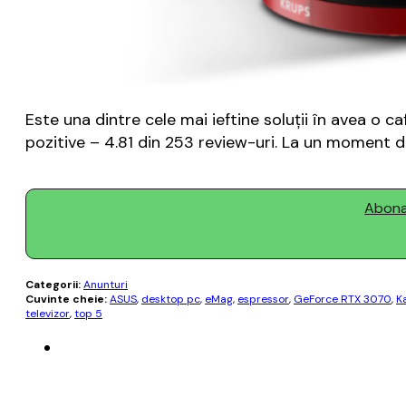
Este una dintre cele mai ieftine soluții în avea o c
pozitive – 4.81 din 253 review-uri. La un moment dat
Abonaț
Categorii:
Anunturi
Cuvinte cheie:
ASUS
,
desktop pc
,
eMag
,
espressor
,
GeForce RTX 3070
,
K
televizor
,
top 5