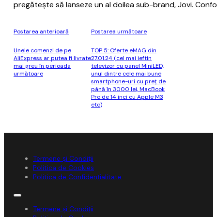
pregăteşte să lanseze un al doilea sub-brand, Jovi. Confor
Postarea anterioară
Postarea următoare
Unele comenzi de pe
TOP 5: Oferte eMAG din
AliExpress ar putea fi livrate
27.01.24 (cel mai ieftin
mai greu în perioada
televizor cu panel MiniLED,
următoare
unul dintre cele mai bune
smartphone-uri cu preț de
până în 3000 lei, MacBook
Pro de 14 inci cu Apple M3
etc)
Termene și Condiții
Politica de Cookies
Politica de Confidențialitate
Termene și Condiții