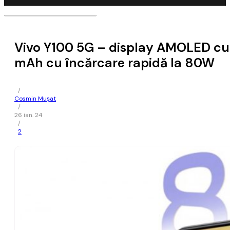
Vivo Y100 5G – display AMOLED cu 
mAh cu încărcare rapidă la 80W
/
Cosmin Mușat
/
26 ian. 24
/
2