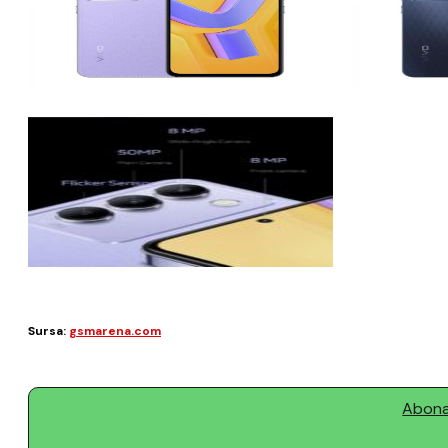
Sursa:
gsmarena.com
Abonaț