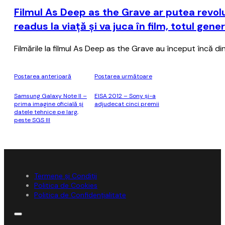
Filmul As Deep as the Grave ar putea revolu
readus la viaţă şi va juca în film, totul gene
Filmările la filmul As Deep as the Grave au început încă di
Postarea anterioară
Postarea următoare
Samsung Galaxy Note II –
EISA 2012 – Sony și-a
prima imagine oficială și
adjudecat cinci premii
datele tehnice pe larg,
peste SGS III
Termene și Condiții
Politica de Cookies
Politica de Confidențialitate