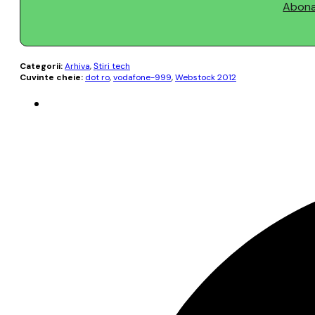
Abonaț
Categorii:
Arhiva
,
Știri tech
Cuvinte cheie:
dot ro
,
vodafone-999
,
Webstock 2012