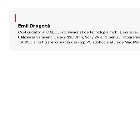
Emil Dragotă
Co-Fondator al GADGET.ro; Pasionat de tehnologia mobilă, scrie review
Utilizează Samsung Galaxy S26 Ultra, Sony ZV-E10 pentru fotografiile
16X 9SG a fost transformat în desktop PC ad-hoc alături de Mac Mini 