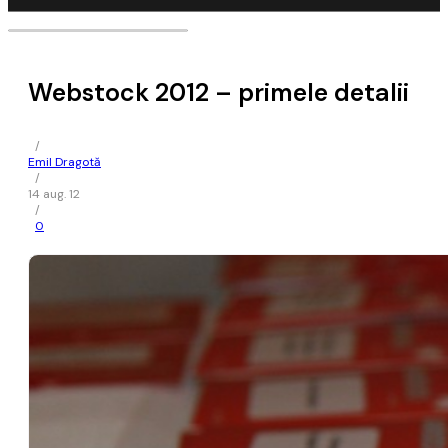
Webstock 2012 – primele detalii
/
Emil Dragotă
/
14 aug. 12
/
0