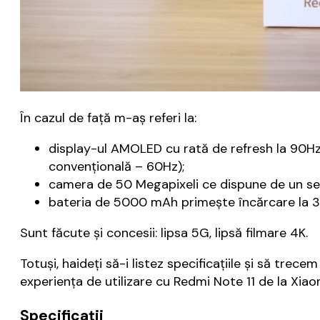
În cazul de față m-aș referi la:
display-ul AMOLED cu rată de refresh la 90Hz
convențională – 60Hz);
camera de 50 Megapixeli ce dispune de un se
bateria de 5000 mAh primește încărcare la 3
Sunt făcute și concesii: lipsa 5G, lipsă filmare 4K.
Totuși, haideți să-i listez specificațiile și să tre
experiența de utilizare cu Redmi Note 11 de la Xiao
Specificații