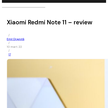
Xiaomi Redmi Note 11 – review
/
Emil Dragotă
/
10 mart. 22
/
17