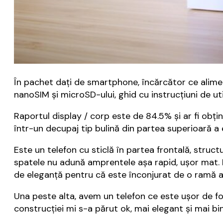
În pachet dați de smartphone, încărcător ce alime
nanoSIM și microSD-ului, ghid cu instrucțiuni de ut
Raportul display / corp este de 84.5% și ar fi obț
într-un decupaj tip bulină din partea superioară a e
Este un telefon cu sticlă în partea frontală, struc
spatele nu adună amprentele așa rapid, ușor mat. L
de eleganță pentru că este înconjurat de o ramă a
Una peste alta, avem un telefon ce este ușor de folo
construcției mi s-a părut ok, mai elegant și mai b