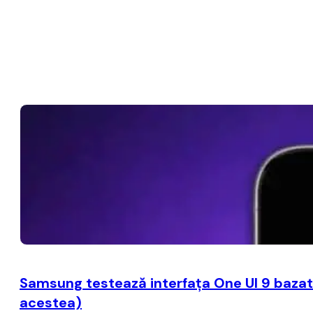
Samsung testează interfaţa One UI 9 bazat
acestea)