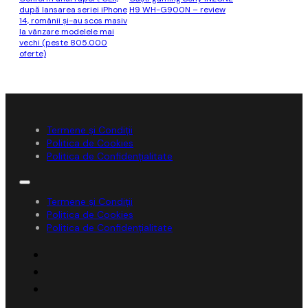
după lansarea seriei iPhone
H9 WH-G900N – review
14, românii şi-au scos masiv
la vânzare modelele mai
vechi (peste 805.000
oferte)
Termene și Condiții
Politica de Cookies
Politica de Confidențialitate
Termene și Condiții
Politica de Cookies
Politica de Confidențialitate