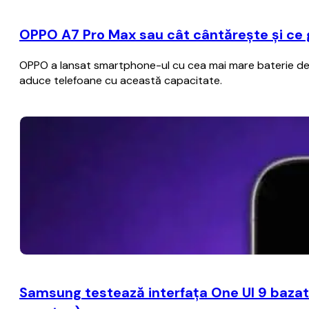
OPPO A7 Pro Max sau cât cântărește și ce
OPPO a lansat smartphone-ul cu cea mai mare baterie de p
aduce telefoane cu această capacitate.
Samsung testează interfaţa One UI 9 bazat