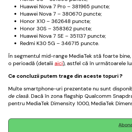
Huawei Nova 7 Pro – 381965 puncte;
Huawei Nova 7 – 380670 puncte;
Honor X10 – 362648 puncte;
Honor 30S – 358362 puncte;
Huawei Nova 7 SE – 351137 puncte;
Redmi K30 5G – 346715 puncte.
În segmentul mid-range MediaTek stă foarte bine, l
o perioadă (detalii
aici
), astfel că în următoarele 
Ce concluzii putem trage din aceste topuri ?
Multe smartphone-uri prezentate nu sunt disponib
de clasă
. Dacă în zona flagship Qualcomm Snapdra
pentru MediaTek Dimensity 1000, MediaTek Dimens
Abonaț