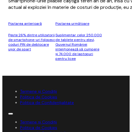
Smartphone-urile pliabile câştigă teren an de an, însă cu
actual al exploziei în materie de costuri de producţie, eu
Postarea anterioară
Postarea următoare
Peste 26% dintre utilizatorii
Suplimentar celor 250.000
de smartphone-uri folosesc
de tablete pentru elevi,
coduri PIN de deblocare
Guvernul României
uşor de spart
intenţionează să cumpere
şi 74.000 de laptopuri
pentru licee
Termene și Condiții
Politica de Cookies
Politica de Confidențialitate
Termene și Condiții
Politica de Cookies