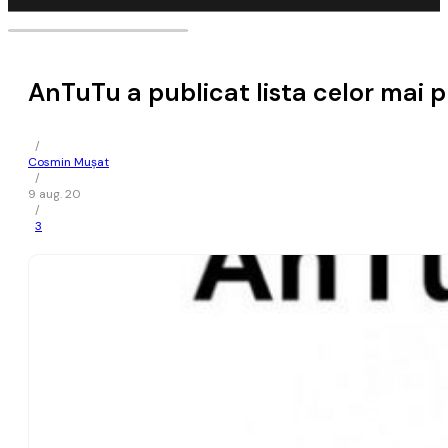
AnTuTu a publicat lista celor mai 
/
Cosmin Mușat
/
9 aug. 20
/
3