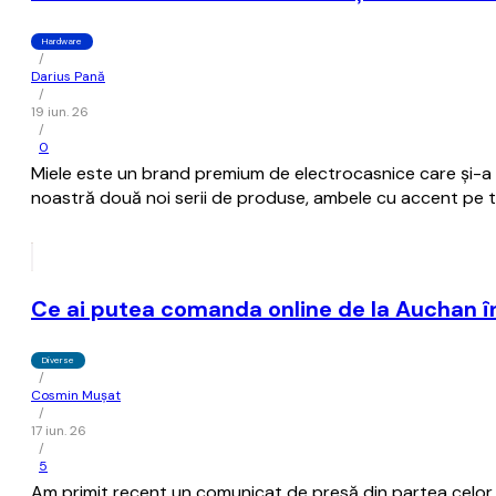
Hardware
/
Darius Pană
/
19 iun. 26
/
0
Miele este un brand premium de electrocasnice care și-a câș
noastră două noi serii de produse, ambele cu accent pe t
Ce ai putea comanda online de la Auchan î
Diverse
/
Cosmin Mușat
/
17 iun. 26
/
5
Am primit recent un comunicat de presă din partea celor d