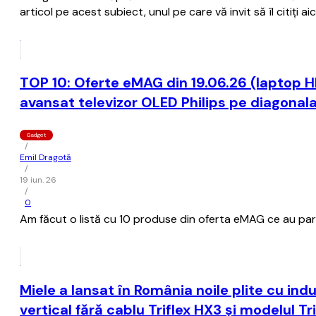
articol pe acest subiect, unul pe care vă invit să îl citiţi aici
TOP 10: Oferte eMAG din 19.06.26 (laptop H
avansat televizor OLED Philips pe diagonal
Gadget
/
Emil Dragotă
/
19 iun. 26
/
0
Am făcut o listă cu 10 produse din oferta eMAG ce au parte
Miele a lansat în România noile plite cu in
vertical fără cablu Triflex HX3 și modelul T