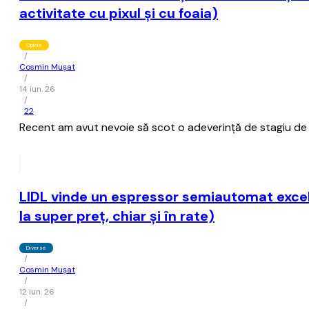
activitate cu pixul şi cu foaia)
Opinie
/
Cosmin Mușat
/
14 iun. 26
/
22
Recent am avut nevoie să scot o adeverinţă de stagiu de c
LIDL vinde un espressor semiautomat excelen
la super preţ, chiar şi în rate)
Diverse
/
Cosmin Mușat
/
12 iun. 26
/