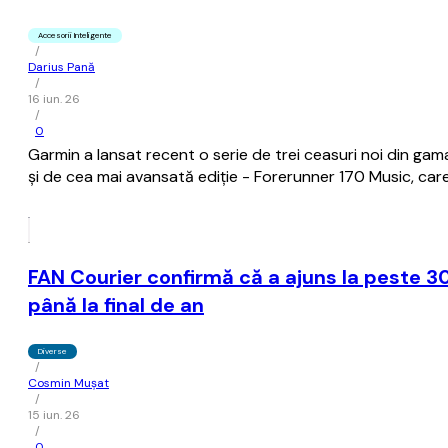
Accesorii Inteligente
/
Darius Pană
/
16 iun. 26
/
0
Garmin a lansat recent o serie de trei ceasuri noi din g
și de cea mai avansată ediție - Forerunner 170 Music, care 
FAN Courier confirmă că a ajuns la peste 30
până la final de an
Diverse
/
Cosmin Mușat
/
15 iun. 26
/
0