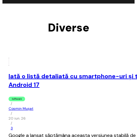
Diverse
Iată o listă detaliată cu smartphone-uri şi 
Android 17
Software
/
Cosmin Mușat
/
20 iun. 26
/
3
Google a lansat săptămâna aceasta versiunea stabilă de And