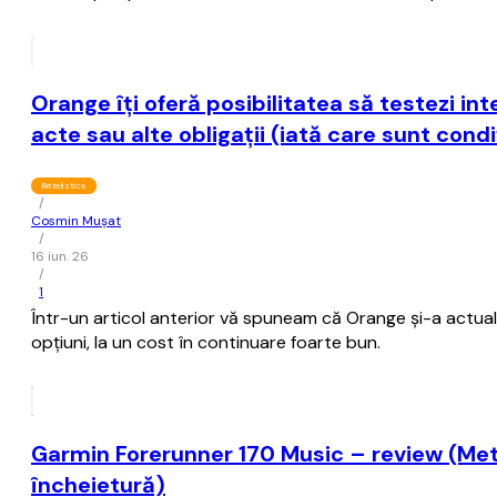
Orange îţi oferă posibilitatea să testezi int
acte sau alte obligaţii (iată care sunt condiţ
Retelistica
/
Cosmin Mușat
/
16 iun. 26
/
1
Într-un articol anterior vă spuneam că Orange şi-a actual
opţiuni, la un cost în continuare foarte bun.
Garmin Forerunner 170 Music – review (Metri
încheietură)