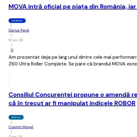
MOVA intră oficial pe piața din România, i
Hardware
/
Darius Pană
/
8 iun. 26
/
0
Am prezentat deja pe larg unul dintre cele mai performa
Z60 Ultra Roller Complete. Se pare că brandul MOVA este c
Consiliul Concurenţei propune o amendă re
că în trecut ar fi manipulat indicele ROBOR
Diverse
/
Cosmin Mușat
/
7 iun. 26