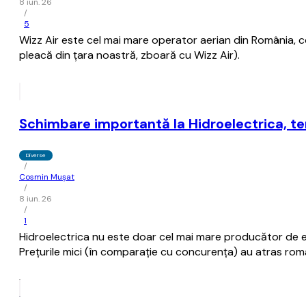
8 iun. 26
/
5
Wizz Air este cel mai mare operator aerian din România, 
pleacă din ţara noastră, zboară cu Wizz Air).
Schimbare importantă la Hidroelectrica, term
Diverse
/
Cosmin Mușat
/
8 iun. 26
/
1
Hidroelectrica nu este doar cel mai mare producător de ene
Preţurile mici (în comparaţie cu concurenţa) au atras români