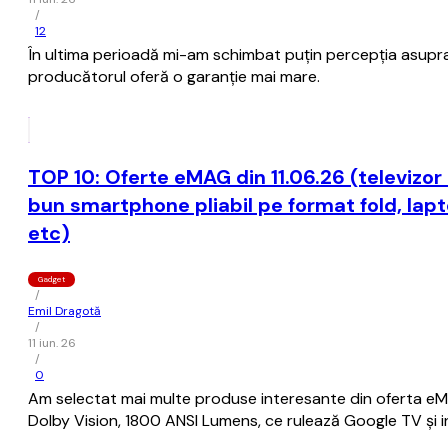
/
12
În ultima perioadă mi-am schimbat puţin percepţia asupra 
producătorul oferă o garanţie mai mare.
TOP 10: Oferte eMAG din 11.06.26 (televizor
bun smartphone pliabil pe format fold, lap
etc)
Gadget
/
Emil Dragotă
/
11 iun. 26
/
0
Am selectat mai multe produse interesante din oferta eMAG
Dolby Vision, 1800 ANSI Lumens, ce rulează Google TV și 