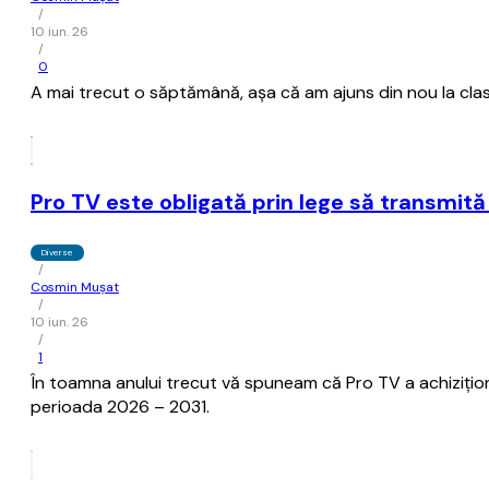
/
10 iun. 26
/
0
A mai trecut o săptămână, aşa că am ajuns din nou la clas
Pro TV este obligată prin lege să transmită 
Diverse
/
Cosmin Mușat
/
10 iun. 26
/
1
În toamna anului trecut vă spuneam că Pro TV a achiziţio
perioada 2026 – 2031.