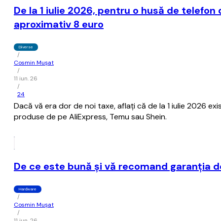
De la 1 iulie 2026, pentru o husă de telefo
aproximativ 8 euro
Diverse
/
Cosmin Mușat
/
11 iun. 26
/
24
Dacă vă era dor de noi taxe, aflaţi că de la 1 iulie 2026 e
produse de pe AliExpress, Temu sau Shein.
De ce este bună şi vă recomand garanţia de
Hardware
/
Cosmin Mușat
/
11 iun. 26