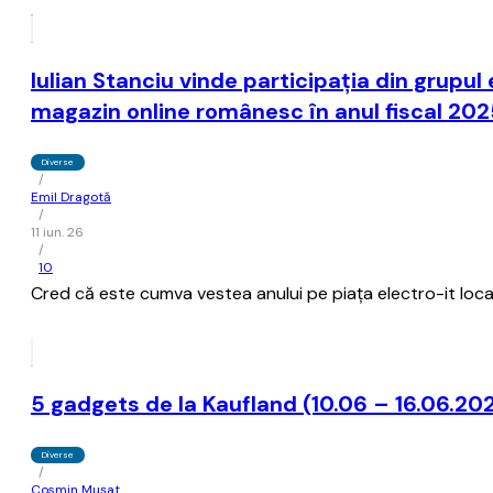
Iulian Stanciu vinde participația din grup
magazin online românesc în anul fiscal 20
Diverse
/
Emil Dragotă
/
11 iun. 26
/
10
Cred că este cumva vestea anului pe piața electro-it locală
5 gadgets de la Kaufland (10.06 – 16.06.20
Diverse
/
Cosmin Mușat