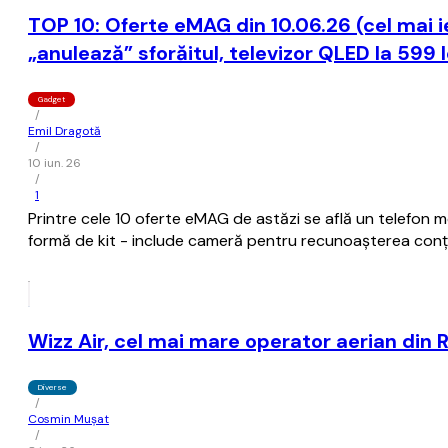
TOP 10: Oferte eMAG din 10.06.26 (cel mai ie
„anulează” sforăitul, televizor QLED la 599 l
Gadget
/
Emil Dragotă
/
10 iun. 26
/
1
Printre cele 10 oferte eMAG de astăzi se află un telefon 
formă de kit - include cameră pentru recunoașterea conți
Wizz Air, cel mai mare operator aerian din R
Diverse
/
Cosmin Mușat
/