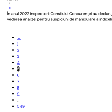
/
8
În anul 2022 inspectorii Consiliului Concurenţei au declan
vederea analizei pentru suspiciuni de manipulare a indice
←
1
2
3
4
5
6
7
8
9
…
549