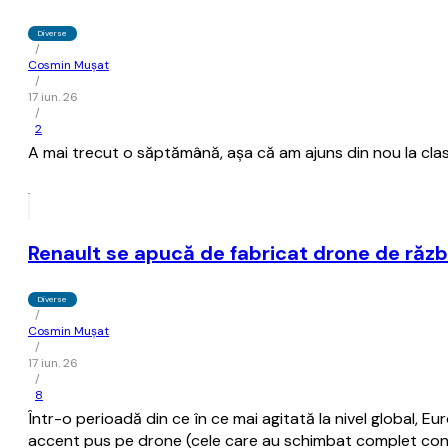
Diverse
/
Cosmin Mușat
/
17 iun. 26
/
2
A mai trecut o săptămână, aşa că am ajuns din nou la clas
Renault se apucă de fabricat drone de răzb
Diverse
/
Cosmin Mușat
/
17 iun. 26
/
8
Într-o perioadă din ce în ce mai agitată la nivel global, E
accent pus pe drone (cele care au schimbat complet conf