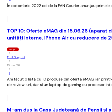
În octombrie 2022 cei de la FAN Courier anunţau primele i
TOP 10: Oferte eMAG din 15.06.26 (aparat d
unități interne, iPhone Air cu reducere de 
Gadget
/
Emil Dragotă
/
15 iun. 26
/
1
Am făcut o listă cu 10 produse din oferta eMAG, iar printr
de review-uri, dar și un laptop de gaming cu procesor Inte
M-am dus la Casa Judeţeană de Pensii şi am