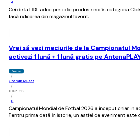
4
Cei de la LIDL aduc periodic produse noi în categoria Clic
facă ridicarea din magazinul favorit.
Vrei să vezi meciurile de la Campionatul Mon
activezi 1 lună + 1 lună gratis pe AntenaPL
Diverse
/
Cosmin Mușat
/
11 iun. 26
/
6
Campionatul Mondial de Fotbal 2026 a început chiar în acea
Pentru prima dată în istorie, un astfel de eveniment este or