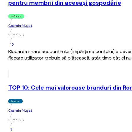
pentru membrii din aceeaşi gospodărie
Software
/
Cosmin Mușat
/
21 mai 26
/
15
Blocarea share account-ului (împărţirea contului) a deveni
fiecare utilizator trebuie să plătească, atât timp cât el nu
TOP 10: Cele mai valoroase branduri din R
Diverse
/
Cosmin Mușat
/
21 mai 26
/
3