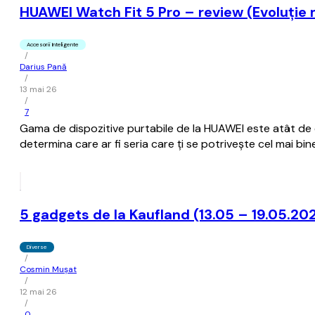
HUAWEI Watch Fit 5 Pro – review (Evoluție 
Accesorii Inteligente
/
Darius Pană
/
13 mai 26
/
7
Gama de dispozitive purtabile de la HUAWEI este atât de ex
determina care ar fi seria care ți se potrivește cel mai bin
5 gadgets de la Kaufland (13.05 – 19.05.20
Diverse
/
Cosmin Mușat
/
12 mai 26
/
0