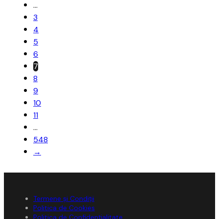
…
3
4
5
6
7
8
9
10
11
…
548
→
Termene și Condiții
Politica de Cookies
Politica de Confidențialitate