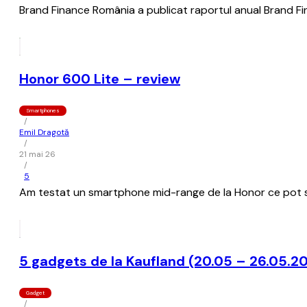
Brand Finance România a publicat raportul anual Brand Fi
Honor 600 Lite – review
Smartphones
/
Emil Dragotă
/
21 mai 26
/
5
Am testat un smartphone mid-range de la Honor ce pot spun
5 gadgets de la Kaufland (20.05 – 26.05.2
Gadget
/