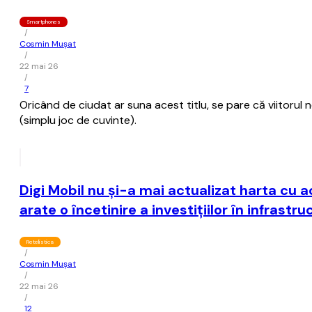
Smartphones
/
Cosmin Mușat
/
22 mai 26
/
7
Oricând de ciudat ar suna acest titlu, se pare că viitorul 
(simplu joc de cuvinte).
Digi Mobil nu şi-a mai actualizat harta cu 
arate o încetinire a investiţiilor în infrast
Retelistica
/
Cosmin Mușat
/
22 mai 26
/
12