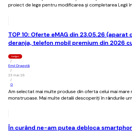
proiect de lege pentru modificarea şi completarea Legii î
TOP 10: Oferte eMAG din 23.05.26 (aparat d
deranja, telefon mobil premium din 2026 cu
Gadget
/
Emil Dragotă
/
23 mai 26
/
0
Am selectat mai multe produse din oferta celui mai mare m
monstruoase. Mai multe detalii descoperiți în rândurile u
În curând ne-am putea debloca smartphone-u