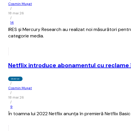
Cosmin Mușat
/
18 mai 26
/
14
IRES şi Mercury Research au realizat noi măsurători pentr
categorie media.
Netflix introduce abonamentul cu reclame în
Diverse
/
Cosmin Mușat
/
18 mai 26
/
9
În toamna lui 2022 Netflix anunţa în premieră Netflix Bas