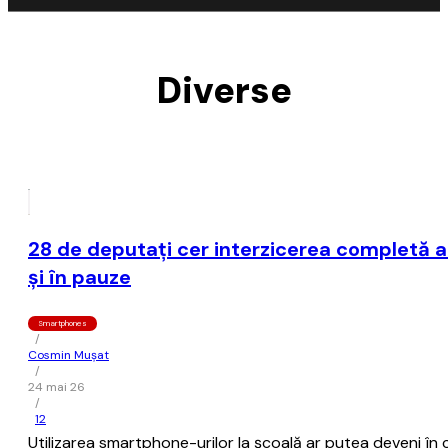
Diverse
28 de deputaţi cer interzicerea completă a 
şi în pauze
Smartphones
/
Cosmin Mușat
/
24 mai 26
/
12
Utilizarea smartphone-urilor la şcoală ar putea deveni în