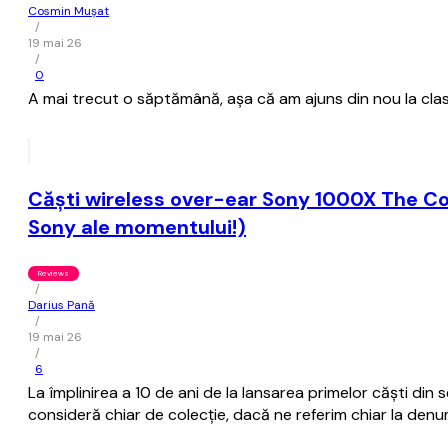
Cosmin Mușat
/
19 mai 26
/
0
A mai trecut o săptămână, aşa că am ajuns din nou la clas
Căști wireless over-ear Sony 1000X The Co
Sony ale momentului!)
Reviews
/
Darius Pană
/
19 mai 26
/
6
La împlinirea a 10 de ani de la lansarea primelor căști d
consideră chiar de colecție, dacă ne referim chiar la de