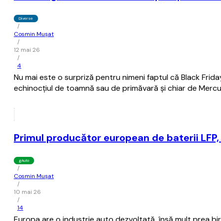
Diverse
/
Cosmin Mușat
/
12 mai 26
/
4
Nu mai este o surpriză pentru nimeni faptul că Black Frida
echinocţiul de toamnă sau de primăvară şi chiar de Mercu
Primul producător european de baterii LFP, 
gAuto
/
Cosmin Mușat
/
10 mai 26
/
14
Europa are o industrie auto dezvoltată, însă mult prea bir