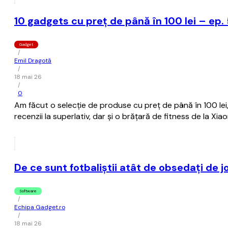
10 gadgets cu preț de până în 100 lei – ep.
Gadget
/
Emil Dragotă
/
18 mai 26
/
0
Am făcut o selecție de produse cu preț de până în 100 lei, 
recenzii la superlativ, dar și o brățară de fitness de la Xiao
De ce sunt fotbaliștii atât de obsedați de j
Software
/
Echipa Gadget.ro
/
18 mai 26