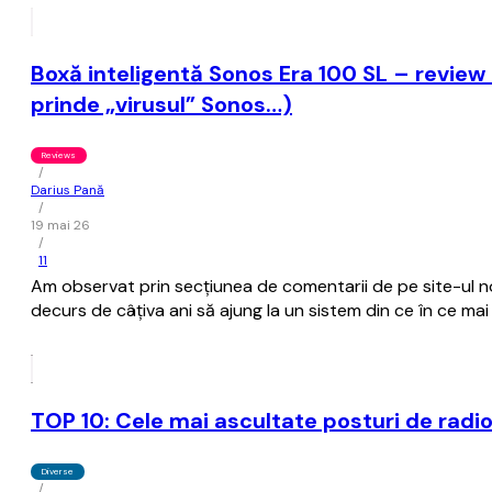
Boxă inteligentă Sonos Era 100 SL – review
prinde „virusul” Sonos…)
Reviews
/
Darius Pană
/
19 mai 26
/
11
Am observat prin secțiunea de comentarii de pe site-ul nos
decurs de câțiva ani să ajung la un sistem din ce în ce m
TOP 10: Cele mai ascultate posturi de radi
Diverse
/