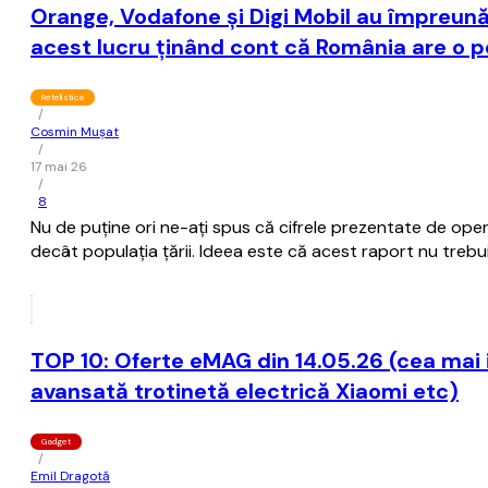
Orange, Vodafone şi Digi Mobil au împreună
acest lucru ţinând cont că România are o po
Retelistica
/
Cosmin Mușat
/
17 mai 26
/
8
Nu de puţine ori ne-aţi spus că cifrele prezentate de ope
decât populaţia ţării. Ideea este că acest raport nu trebui
TOP 10: Oferte eMAG din 14.05.26 (cea mai i
avansată trotinetă electrică Xiaomi etc)
Gadget
/
Emil Dragotă