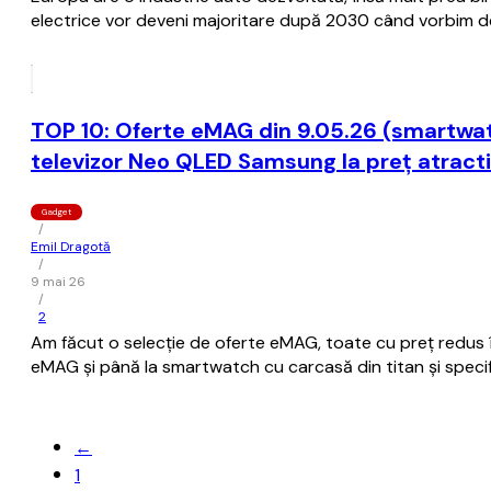
electrice vor deveni majoritare după 2030 când vorbim de a
TOP 10: Oferte eMAG din 9.05.26 (smartwatc
televizor Neo QLED Samsung la preț atract
Gadget
/
Emil Dragotă
/
9 mai 26
/
2
Am făcut o selecție de oferte eMAG, toate cu preț redus 
eMAG și până la smartwatch cu carcasă din titan și specif
←
1