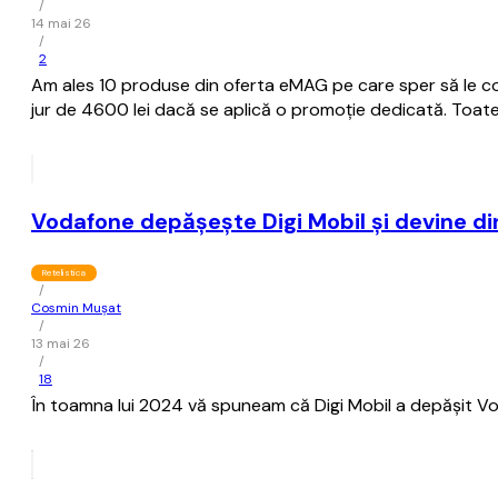
/
14 mai 26
/
2
Am ales 10 produse din oferta eMAG pe care sper să le con
jur de 4600 lei dacă se aplică o promoție dedicată. Toate d
Vodafone depăşeşte Digi Mobil şi devine di
Retelistica
/
Cosmin Mușat
/
13 mai 26
/
18
În toamna lui 2024 vă spuneam că Digi Mobil a depăşit Vod