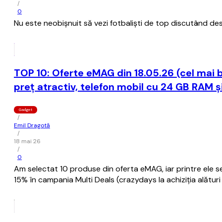
/
0
Nu este neobișnuit să vezi fotbaliști de top discutând desp
TOP 10: Oferte eMAG din 18.05.26 (cel mai b
preț atractiv, telefon mobil cu 24 GB RAM ș
Gadget
/
Emil Dragotă
/
18 mai 26
/
0
Am selectat 10 produse din oferta eMAG, iar printre ele se
15% în campania Multi Deals (crazydays la achiziția alătur