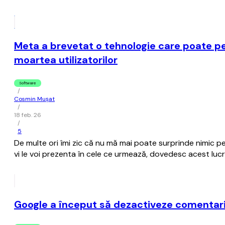
Meta a brevetat o tehnologie care poate pe
moartea utilizatorilor
Software
/
Cosmin Mușat
/
18 feb. 26
/
5
De multe ori îmi zic că nu mă mai poate surprinde nimic pe
vi le voi prezenta în cele ce urmează, dovedesc acest lucr
Google a început să dezactiveze comentarii