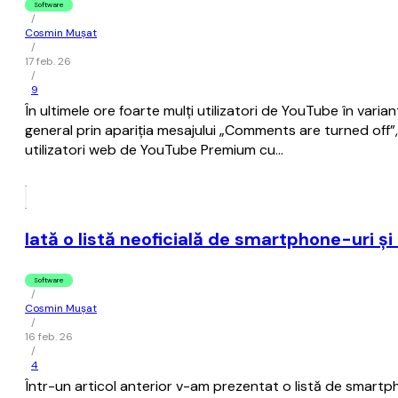
Software
/
Cosmin Mușat
/
17 feb. 26
/
9
În ultimele ore foarte mulţi utilizatori de YouTube în vari
general prin apariţia mesajului „Comments are turned off”, 
utilizatori web de YouTube Premium cu…
Iată o listă neoficială de smartphone-uri ş
Software
/
Cosmin Mușat
/
16 feb. 26
/
4
Într-un articol anterior v-am prezentat o listă de smartph