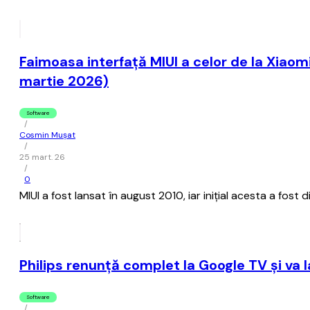
Faimoasa interfaţă MIUI a celor de la Xiaomi
martie 2026)
Software
/
Cosmin Mușat
/
25 mart. 26
/
0
MIUI a fost lansat în august 2010, iar iniţial acesta a fo
Philips renunţă complet la Google TV şi va 
Software
/