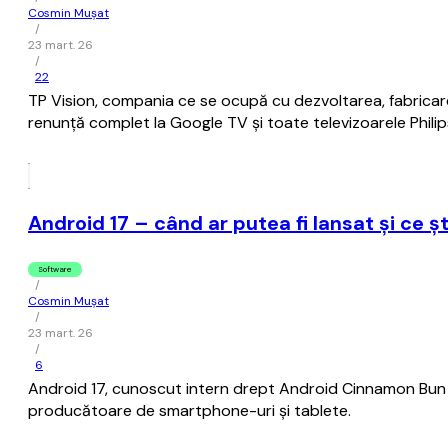
Cosmin Mușat
/
23 mart. 26
/
22
TP Vision, compania ce se ocupă cu dezvoltarea, fabricarea 
renunţă complet la Google TV şi toate televizoarele Philip
Android 17 – când ar putea fi lansat şi ce
Software
/
Cosmin Mușat
/
23 mart. 26
/
6
Android 17, cunoscut intern drept Android Cinnamon Bun (Ru
producătoare de smartphone-uri şi tablete.