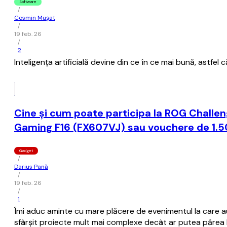
Software
/
Cosmin Mușat
/
19 feb. 26
/
2
Inteligenţa artificială devine din ce în ce mai bună, astfel c
Cine și cum poate participa la ROG Challen
Gaming F16 (FX607VJ) sau vouchere de 1.50
Gadget
/
Darius Pană
/
19 feb. 26
/
1
Îmi aduc aminte cu mare plăcere de evenimentul la care a
sfârșit proiecte mult mai complexe decât ar putea părea la