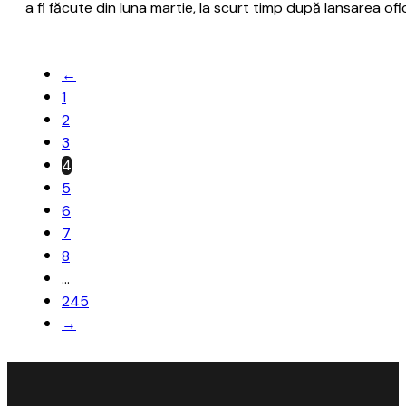
a fi făcute din luna martie, la scurt timp după lansarea of
←
1
2
3
4
5
6
7
8
…
245
→