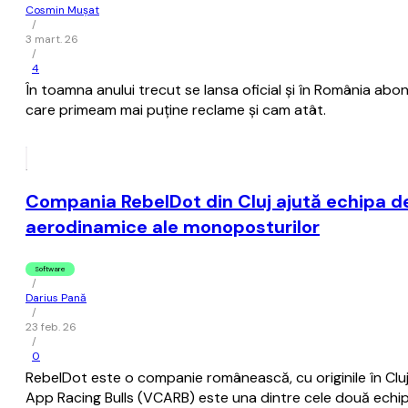
Cosmin Mușat
/
3 mart. 26
/
4
În toamna anului trecut se lansa oficial şi în România a
care primeam mai puţine reclame şi cam atât.
Compania RebelDot din Cluj ajută echipa d
aerodinamice ale monoposturilor
Software
/
Darius Pană
/
23 feb. 26
/
0
RebelDot este o companie românească, cu originile în Clu
App Racing Bulls (VCARB) este una dintre cele două echipe 