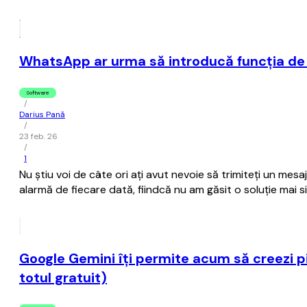
WhatsApp ar urma să introducă funcția de 
Software
/
Darius Pană
/
23 feb. 26
/
1
Nu știu voi de câte ori ați avut nevoie să trimiteți un mes
alarmă de fiecare dată, fiindcă nu am găsit o soluție mai
Google Gemini îţi permite acum să creezi pi
totul gratuit)