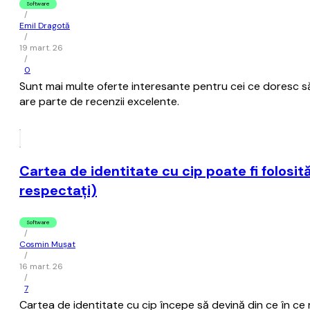
Software
/
Emil Dragotă
/
19 mart. 26
/
0
Sunt mai multe oferte interesante pentru cei ce doresc să a
are parte de recenzii excelente.
Cartea de identitate cu cip poate fi folosi
respectaţi)
Software
/
Cosmin Mușat
/
16 mart. 26
/
7
Cartea de identitate cu cip începe să devină din ce în ce 