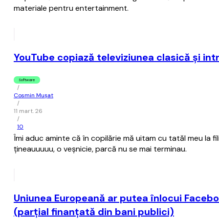
materiale pentru entertainment.
YouTube copiază televiziunea clasică şi intr
Software
/
Cosmin Mușat
/
11 mart. 26
/
10
Îmi aduc aminte că în copilărie mă uitam cu tatăl meu la f
ţineauuuuu, o veşnicie, parcă nu se mai terminau.
Uniunea Europeană ar putea înlocui Facebo
(parţial finanţată din bani publici)