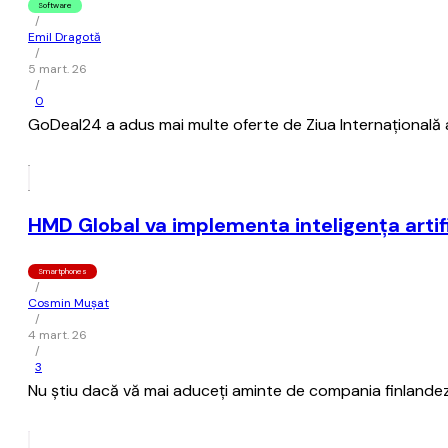
Software
/
Emil Dragotă
/
5 mart. 26
/
0
GoDeal24 a adus mai multe oferte de Ziua Internațională a 
HMD Global va implementa inteligenţa artif
Smartphones
/
Cosmin Mușat
/
4 mart. 26
/
3
Nu ştiu dacă vă mai aduceţi aminte de compania finlandez