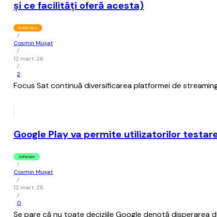
şi ce facilităţi oferă acesta)
Retelistica
/
Cosmin Mușat
/
12 mart. 26
/
2
Focus Sat continuă diversificarea platformei de streaming
Google Play va permite utilizatorilor testa
Software
/
Cosmin Mușat
/
12 mart. 26
/
0
Se pare că nu toate deciziile Google denotă disperarea dup