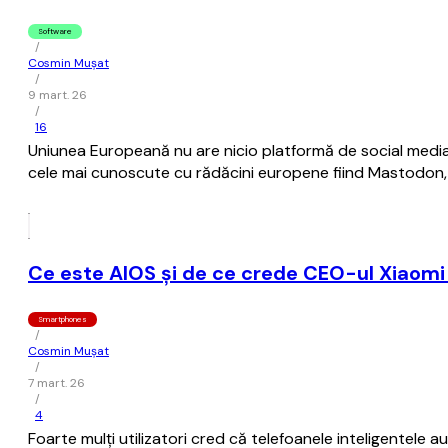
Software
/
Cosmin Mușat
/
9 mart. 26
/
16
Uniunea Europeană nu are nicio platformă de social media
cele mai cunoscute cu rădăcini europene fiind Mastodon, Be
Ce este AIOS şi de ce crede CEO-ul Xiaomi c
Smartphones
/
Cosmin Mușat
/
7 mart. 26
/
4
Foarte mulţi utilizatori cred că telefoanele inteligentele 