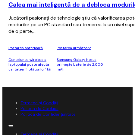
Calea mai inteligentă de a debloca moduril
Jucătorii pasionați de tehnologie știu că valorificarea pote
modurilor pe un PC standard sau trecerea la un nivel supe
de o parte,…
Postarea anterioară
Postarea următoare
Conexiunea wireless a
Samsung Galaxy Nexus
laptopului poate afecta
primește baterie de 2.000
calitatea ‘înotătorilor’ tăi
mAh
Termene și Condiții
Politica de Cookies
Politica de Confidențialitate
Termene și Condiții