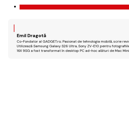
Emil Dragotă
Co-Fondator al GADGET.ro; Pasionat de tehnologia mobilă, scrie review
Utilizează Samsung Galaxy S26 Ultra, Sony ZV-E10 pentru fotografiile
16X 9SG a fost transformat în desktop PC ad-hoc alături de Mac Mini 