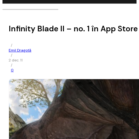
Infinity Blade II – no. 1 în App Store
/
Emil Dragotă
/
2 dec. 11
/
0