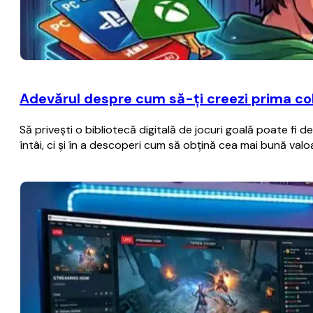
Adevărul despre cum să-ți creezi prima col
Să privești o bibliotecă digitală de jocuri goală poate fi 
întâi, ci și în a descoperi cum să obțină cea mai bună val