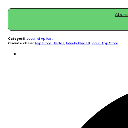
Abonaț
Categorii:
Jocuri si Aplicatii
Cuvinte cheie:
App Store
,
Blade II
,
Infinity Blade II
,
jocuri App Store