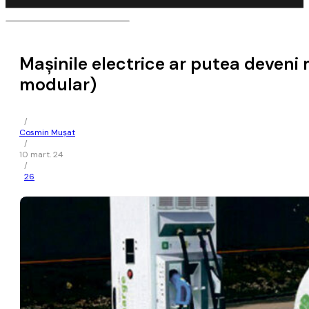
Maşinile electrice ar putea deveni 
modular)
/
Cosmin Mușat
/
10 mart. 24
/
26