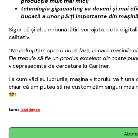
producţie mult mai mici;
tehnologia gigacasting va deveni şi mai ef
bucată a unor părţi importante din maşină
Sigur că şi alte îmbunătăţiri vor ajuta, de la digital
calitativ.
“
Ne îndreptăm spre o nouă fază, în care mașinile el
Ele trebuie să fie un produs excelent din toate pu
vicepreședinte de cercetare la Gartner.
La cum văd eu lucrurile, maşina viitorului va fi un
chiar că am putea să ne customizăm singuri maşina
!
Sursa:
biziday.ro
Abonaț