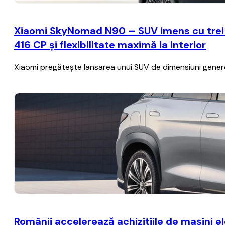
Xiaomi SkyNomad N90 – SUV imens cu trei r
416 CP și flexibilitate maximă la interior
Xiaomi pregătește lansarea unui SUV de dimensiuni generoa
Românii accelerează achiziţiile de maşini e