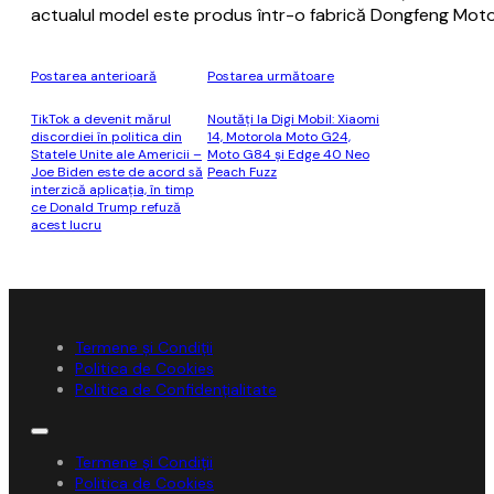
actualul model este produs într-o fabrică Dongfeng Motor,
Postarea anterioară
Postarea următoare
TikTok a devenit mărul
Noutăţi la Digi Mobil: Xiaomi
discordiei în politica din
14, Motorola Moto G24,
Statele Unite ale Americii –
Moto G84 şi Edge 40 Neo
Joe Biden este de acord să
Peach Fuzz
interzică aplicaţia, în timp
ce Donald Trump refuză
acest lucru
Termene și Condiții
Politica de Cookies
Politica de Confidențialitate
Termene și Condiții
Politica de Cookies