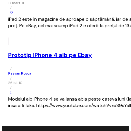
17 mart. 11
/
0
iPad 2 este în magazine de aproape o săptămână, iar de a
preţ. Pe eBay, cel mai scump iPad 2 e oferit la preţul de 13
Prototip iPhone 4 alb pe Ebay
/
Razvan Rosca
/
26 iul. 10
/
1
Modelul alb iPhone 4 se va lansa abia peste cateva luni (la
insa a fi fake. httpv://www.youtube.com/watch?v=aS9sYa