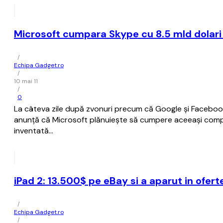
Microsoft cumpara Skype cu 8.5 mld dolari
/
Echipa Gadget.ro
/
10 mai 11
/
0
La câteva zile după zvonuri precum că Google și Facebook
anunță că Microsoft plănuiește să cumpere aceeași compan
inventată…
iPad 2: 13.500$ pe eBay si a aparut in ofer
/
Echipa Gadget.ro
/