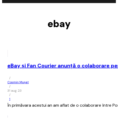
ebay
eBay şi Fan Courier anunţă o colaborare pen
/
Cosmin Mușat
/
31 aug. 23
/
1
În primăvara acestui an am aflat de o colaborare între Poş