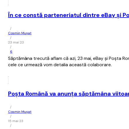
În ce constă parteneriatul dintre eBay şi 
/
Cosmin Mușat
/
23 mai 23
/
6
Săptămâna trecută aflam că azi, 23 mai, eBay şi Poşta Rom
cele ce urmează vom detalia această colaborare.
Poşta Română va anunţa săptămâna viitoare
/
Cosmin Mușat
/
15 mai 23
/