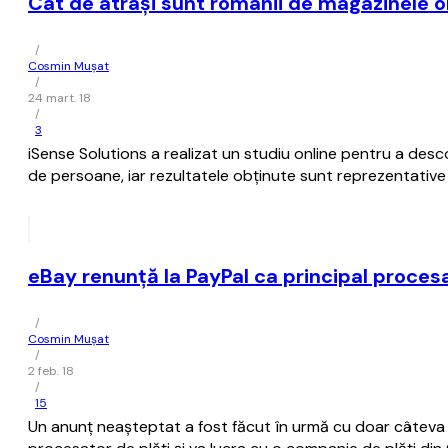
Cât de atraşi sunt românii de magazinele on
/
Cosmin Mușat
/
24 mart. 18
/
3
iSense Solutions a realizat un studiu online pentru a desc
de persoane, iar rezultatele obţinute sunt reprezentative 
eBay renunţă la PayPal ca principal procesa
/
Cosmin Mușat
/
2 feb. 18
/
15
Un anunţ neaşteptat a fost făcut în urmă cu doar câteva 