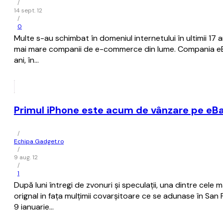
/
14 sept. 12
/
0
Multe s-au schimbat în domeniul internetului în ultimii 17 
mai mare companii de e-commerce din lume. Compania eBay
ani, în…
Primul iPhone este acum de vânzare pe eB
/
Echipa Gadget.ro
/
9 aug. 12
/
1
După luni întregi de zvonuri și speculații, una dintre cele
orignal in fața mulțimii covarșitoare ce se adunase în Sa
9 ianuarie…