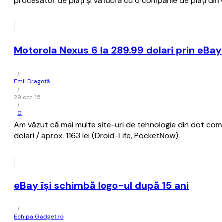
procesator de plăţi şi va lucra cu o companie de plăţi di
Motorola Nexus 6 la 289.99 dolari prin eBay
/
Emil Dragotă
/
29 oct. 15
/
0
Am văzut că mai multe site-uri de tehnologie din dot com 
dolari / aprox. 1163 lei (Droid-Life, PocketNow).
eBay își schimbă logo-ul după 15 ani
/
Echipa Gadget.ro