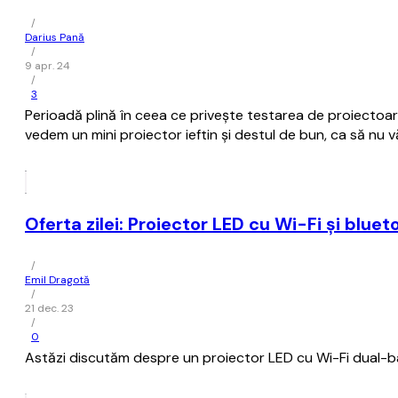
/
Darius Pană
/
9 apr. 24
/
3
Perioadă plină în ceea ce privește testarea de proiectoar
vedem un mini proiector ieftin și destul de bun, ca să nu
Oferta zilei: Proiector LED cu Wi-Fi și bluet
/
Emil Dragotă
/
21 dec. 23
/
0
Astăzi discutăm despre un proiector LED cu Wi-Fi dual-ba