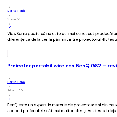
/
Darius Pană
/
18 mai 21
/
0
ViewSonic poate că nu este cel mai cunoscut producător d
diferențe ca de la cer la pământ între proiectorul 4K testa
Proiector portabil wireless BenQ GS2 – rev
/
Darius Pană
/
26 aug. 20
/
1
BenQ este un expert în materie de proiectoare și din cauz
acoperi preferințele cât mai multor clienți. Am testat de