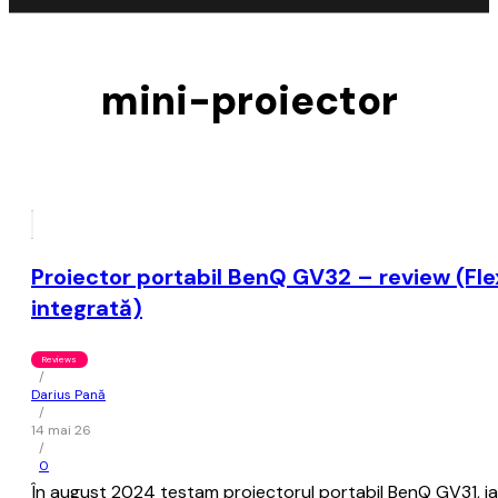
mini-proiector
Proiector portabil BenQ GV32 – review (Flexib
integrată)
Reviews
/
Darius Pană
/
14 mai 26
/
0
În august 2024 testam proiectorul portabil BenQ GV31, iar 