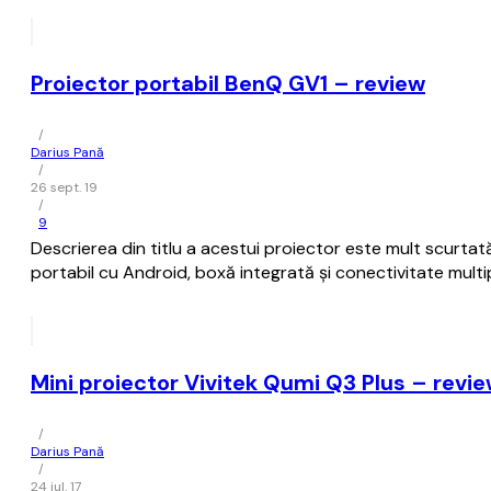
Proiector portabil BenQ GV1 – review
/
Darius Pană
/
26 sept. 19
/
9
Descrierea din titlu a acestui proiector este mult scurtată.
portabil cu Android, boxă integrată și conectivitate mult
Mini proiector Vivitek Qumi Q3 Plus – revi
/
Darius Pană
/
24 iul. 17