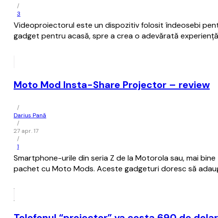
/
3
Videoproiectorul este un dispozitiv folosit îndeosebi pentr
gadget pentru acasă, spre a crea o adevărată experienț
Moto Mod Insta-Share Projector – review
/
Darius Pană
/
27 apr. 17
/
1
Smartphone-urile din seria Z de la Motorola sau, mai bine 
pachet cu Moto Mods. Aceste gadgeturi doresc să adauge 
Telefonul “proiector” va costa 690 de dolar