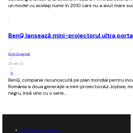
un model cu acelaşi nume în 2010 care nu a avut mare su
BenQ lansează mini-proiectorul ultra porta
/
Emil Dragotă
/
25 ian. 12
/
0
BenQ, companie recunoscută pe plan mondial pentru inovaţii
România a doua generaţie a mini-proiectorului Joybee, mod
negru, însă vine cu o serie…
Termene și Condiții