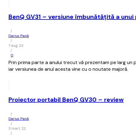
BenQ GV31 – versiune îmbunătățită a unui pr
/
Darius Pană
/
7 aug. 23
/
0
Prin prima parte a anului trecut vă prezentam pe larg un 
iar versiunea de anul acesta vine cu o noutate majoră.
Proiector portabil BenQ GV30 – review
/
Darius Pană
/
3 mart. 22
/