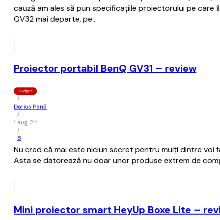
cauză am ales să pun specificațiile proiectorului pe care
GV32 mai departe, pe…
Proiector portabil BenQ GV31 – review
Gadget
/
Darius Pană
/
1 aug. 24
/
8
Nu cred că mai este niciun secret pentru mulți dintre voi fa
Asta se datorează nu doar unor produse extrem de competit
Mini proiector smart HeyUp Boxe Lite – rev