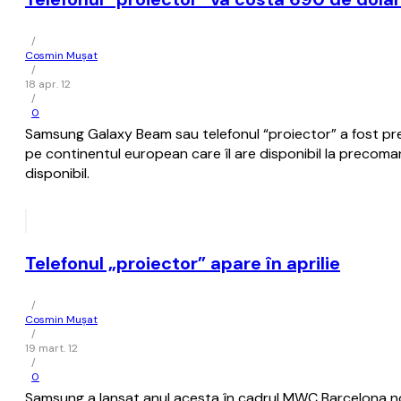
/
Cosmin Mușat
/
18 apr. 12
/
0
Samsung Galaxy Beam sau telefonul “proiector” a fost pr
pe continentul european care îl are disponibil la precoma
disponibil.
Telefonul „proiector” apare în aprilie
/
Cosmin Mușat
/
19 mart. 12
/
0
Samsung a lansat anul acesta în cadrul MWC Barcelona nou