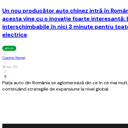
Un nou producător auto chinez intră în Român
acesta vine cu o inovaţie foarte interesantă: 
interschimbabile în nici 3 minute pentru toat
electrice
gAuto
/
Cosmin Mușat
/
18 iun. 25
/
6
Piaţa auto din România se aglomerează din ce în ce mai mult,
continuând strategiile de expansiune la nivel global.