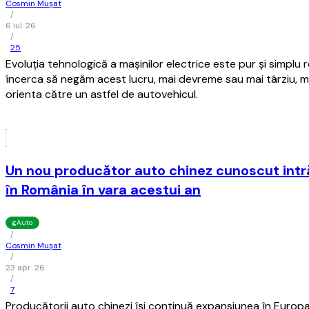
Cosmin Mușat
/
6 iul. 26
/
25
Evoluţia tehnologică a maşinilor electrice este pur şi simplu 
încerca să negăm acest lucru, mai devreme sau mai târziu, 
orienta către un astfel de autovehicul.
Un nou producător auto chinez cunoscut intră
în România în vara acestui an
gAuto
/
Cosmin Mușat
/
23 apr. 26
/
7
Producătorii auto chinezi îşi continuă expansiunea în Europa,