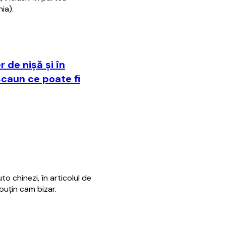
ia).
 de nişă şi în
scaun ce poate fi
o chinezi, în articolul de
puţin cam bizar.