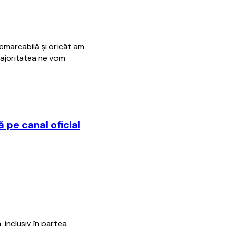
remarcabilă şi oricât am
majoritatea ne vom
 pe canal oficial
 inclusiv în partea