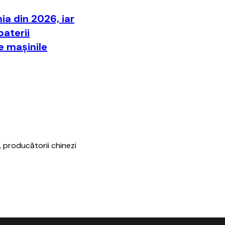
ia din 2026, iar
baterii
e maşinile
 producătorii chinezi