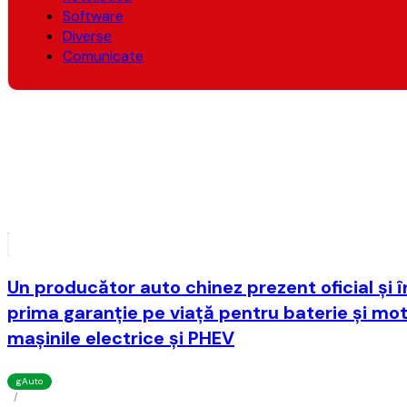
Software
Diverse
Comunicate
Un producător auto chinez prezent oficial şi
prima garanţie pe viaţă pentru baterie şi moto
maşinile electrice şi PHEV
gAuto
/