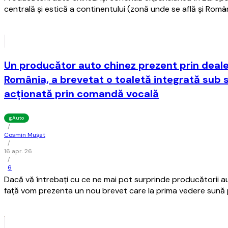
centrală şi estică a continentului (zonă unde se află şi Român
Un producător auto chinez prezent prin dealer
România, a brevetat o toaletă integrată sub 
acţionată prin comandă vocală
gAuto
/
Cosmin Mușat
/
16 apr. 26
/
6
Dacă vă întrebaţi cu ce ne mai pot surprinde producătorii aut
faţă vom prezenta un nou brevet care la prima vedere sună 