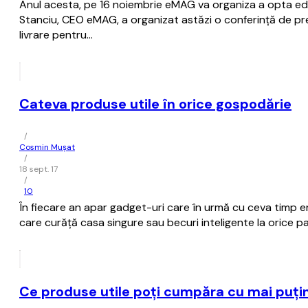
Anul acesta, pe 16 noiembrie eMAG va organiza a opta ediție
Stanciu, CEO eMAG, a organizat astăzi o conferință de presă
livrare pentru…
Cateva produse utile în orice gospodărie
/
Cosmin Mușat
/
18 sept. 17
/
10
În fiecare an apar gadget-uri care în urmă cu ceva timp er
care curăţă casa singure sau becuri inteligente la orice pa
Ce produse utile poţi cumpăra cu mai puţin