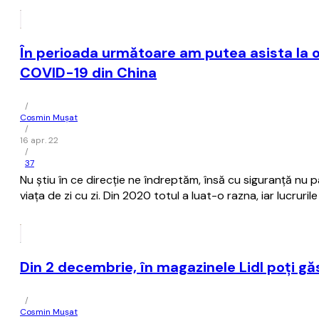
În perioada următoare am putea asista la o
COVID-19 din China
/
Cosmin Mușat
/
16 apr. 22
/
37
Nu ştiu în ce direcţie ne îndreptăm, însă cu siguranţă nu pa
viaţa de zi cu zi. Din 2020 totul a luat-o razna, iar lucrurile
Din 2 decembrie, în magazinele Lidl poți gă
/
Cosmin Mușat