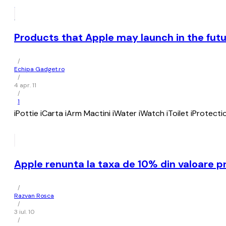
Products that Apple may launch in the futu
/
Echipa Gadget.ro
/
4 apr. 11
/
1
iPottie iCarta iArm Mactini iWater iWatch iToilet iProtect
Apple renunta la taxa de 10% din valoare pr
/
Razvan Rosca
/
3 iul. 10
/