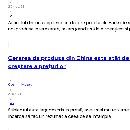
/
25 nov. 21
/
8
Articolul din luna septembrie despre produsele Parkside s-
noi produse interesante, m-am gândit să le evidenţiem şi
Cererea de produse din China este atât de 
creştere a preţurilor
/
Cosmin Mușat
/
8 ian. 21
/
47
Subiectul este larg descris în presă, aveţi mai multe surse a
încerca să fac un rezumat a ceea ce se întâmplă.