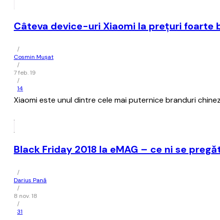
Câteva device-uri Xiaomi la preţuri foarte
/
Cosmin Mușat
/
7 feb. 19
/
14
Xiaomi este unul dintre cele mai puternice branduri chineze
Black Friday 2018 la eMAG – ce ni se pregă
/
Darius Pană
/
8 nov. 18
/
31