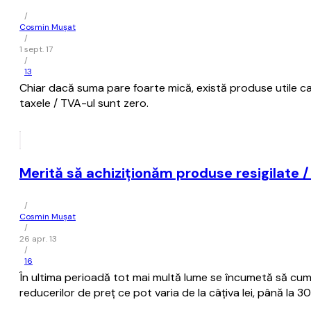
/
Cosmin Mușat
/
1 sept. 17
/
13
Chiar dacă suma pare foarte mică, există produse utile car
taxele / TVA-ul sunt zero.
Merită să achiziţionăm produse resigilate /
/
Cosmin Mușat
/
26 apr. 13
/
16
În ultima perioadă tot mai multă lume se încumetă să cump
reducerilor de preţ ce pot varia de la câţiva lei, până la 