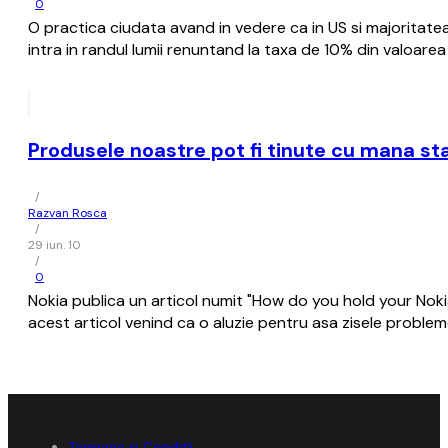
0
O practica ciudata avand in vedere ca in US si majoritate
intra in randul lumii renuntand la taxa de 10% din valoar
Produsele noastre pot fi tinute cu mana st
/
Razvan Rosca
/
29 iun. 10
/
0
Nokia publica un articol numit "How do you hold your Nokia
acest articol venind ca o aluzie pentru asa zisele problem
Termene și Condiții