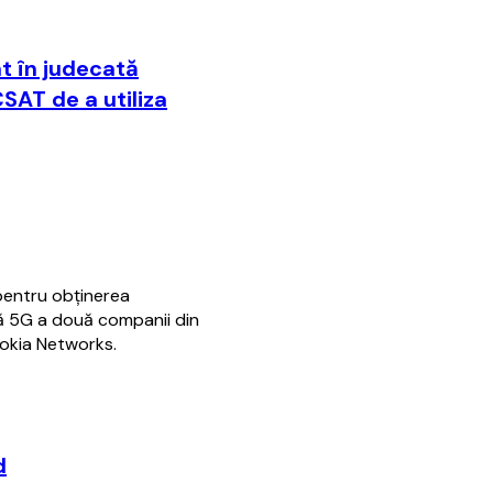
t în judecată
CSAT de a utiliza
 pentru obţinerea
ură 5G a două companii din
Nokia Networks.
d