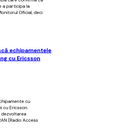
 a participa la
onitorul Oficial, deci
ască echipamentele
ung cu Ericsson
echipamente cu
i cu Ericsson.
l dezvoltarea
G RAN (Radio Access