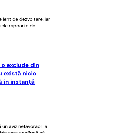
 lent de dezvoltare, iar
rsele rapoarte de
 o exclude din
u există nicio
ă în instanţă
 un aviz nefavorabil la
cizia care confirmă că