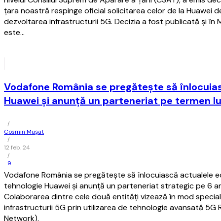
ţara noastră respinge oficial solicitarea celor de la Huawei de
dezvoltarea infrastructurii 5G. Decizia a fost publicată şi în M
este…
Vodafone România se pregăteşte să înlocui
Huawei şi anunţă un parteneriat pe termen l
/
Cosmin Mușat
/
12 feb. 24
/
9
Vodafone România se pregăteşte să înlocuiască actualele 
tehnologie Huawei şi anunţă un parteneriat strategic pe 6 an
Colaborarea dintre cele două entităţi vizează în mod specia
infrastructurii 5G prin utilizarea de tehnologie avansată 5
Network).