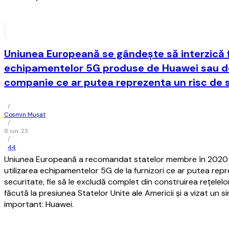
Uniunea Europeană se gândeşte să interzică f
echipamentelor 5G produse de Huawei sau de
companie ce ar putea reprezenta un risc de 
/
Cosmin Mușat
/
8 iun. 23
/
44
Uniunea Europeană a recomandat statelor membre în 2020 f
utilizarea echipamentelor 5G de la furnizori ce ar putea rep
securitate, fie să le excludă complet din construirea reţelelo
făcută la presiunea Statelor Unite ale Americii şi a vizat un
important: Huawei.