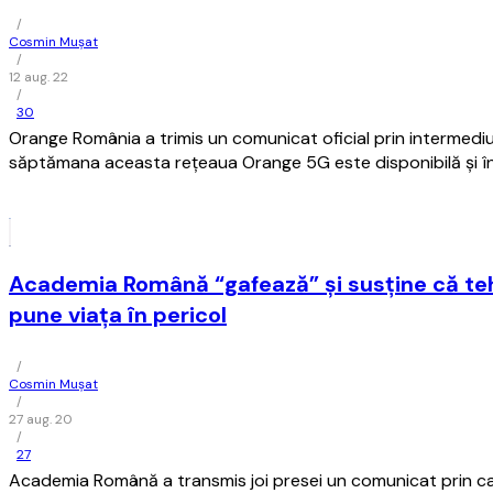
/
Cosmin Mușat
/
12 aug. 22
/
30
Orange România a trimis un comunicat oficial prin intermediu
săptămana aceasta reţeaua Orange 5G este disponibilă şi î
Academia Română “gafează” şi susţine că te
pune viaţa în pericol
/
Cosmin Mușat
/
27 aug. 20
/
27
Academia Română a transmis joi presei un comunicat prin ca