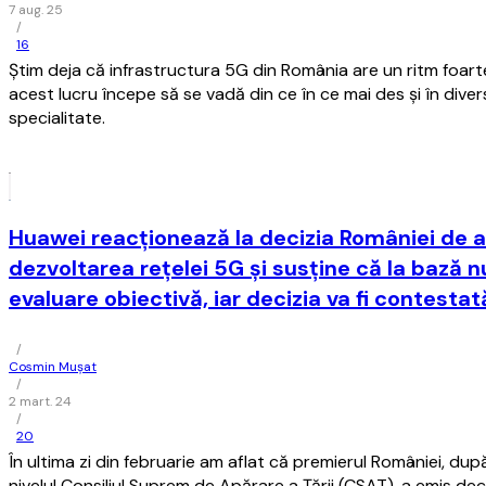
7 aug. 25
/
16
Ştim deja că infrastructura 5G din România are un ritm foarte
acest lucru începe să se vadă din ce în ce mai des şi în dive
specialitate.
Huawei reacţionează la decizia României de a
dezvoltarea reţelei 5G şi susţine că la bază n
evaluare obiectivă, iar decizia va fi contestat
/
Cosmin Mușat
/
2 mart. 24
/
20
În ultima zi din februarie am aflat că premierul României, după
nivelul Consiliul Suprem de Apărare a Ţării (CSAT), a emis de