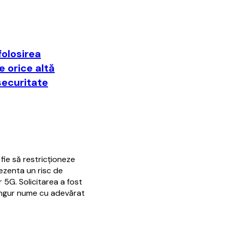
olosirea
 orice altă
securitate
ie să restricţioneze
rezenta un risc de
r 5G. Solicitarea a fost
 singur nume cu adevărat