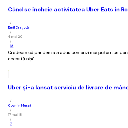
Când se încheie activitatea Uber Eats în R
/
Emil Dragotă
/
4 mai 20
/
18
Credeam că pandemia a adus comenzi mai puternice pentru s
această nișă.
Uber şi-a lansat serviciu de livrare de mân
/
Cosmin Mușat
/
17 mai 18
/
7