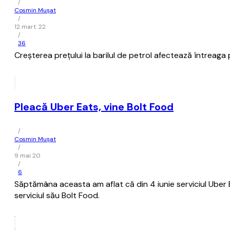
/
Cosmin Mușat
/
12 mart. 22
/
36
Creşterea preţului la barilul de petrol afectează întreaga 
Pleacă Uber Eats, vine Bolt Food
/
Cosmin Mușat
/
9 mai 20
/
6
Săptămâna aceasta am aflat că din 4 iunie serviciul Uber Ea
serviciul său Bolt Food.