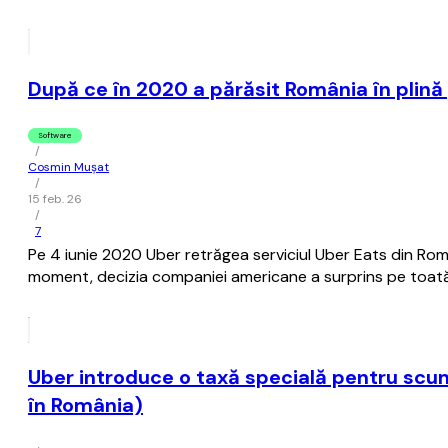
După ce în 2020 a părăsit România în plină 
Software
/
Cosmin Mușat
/
15 feb. 26
/
7
Pe 4 iunie 2020 Uber retrăgea serviciul Uber Eats din Româ
moment, decizia companiei americane a surprins pe toată
Uber introduce o taxă specială pentru scum
în România)