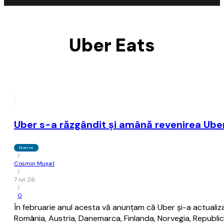
Uber Eats
Uber s-a răzgândit şi amână revenirea Ube
Diverse
/
Cosmin Mușat
/
7 iul. 26
/
0
În februarie anul acesta vă anunţam că Uber şi-a actualizat
România, Austria, Danemarca, Finlanda, Norvegia, Republic