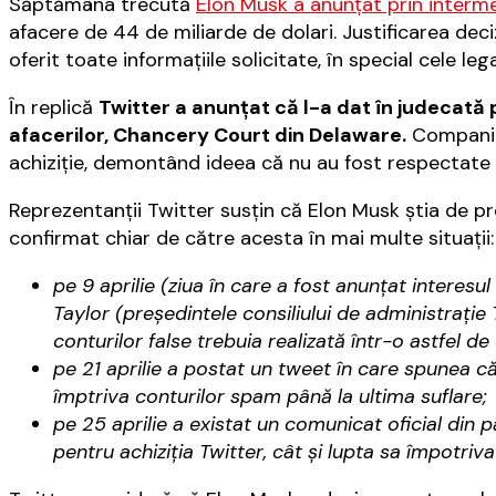
Săptămâna trecută
Elon Musk a anunţat prin intermed
afacere de 44 de miliarde de dolari. Justificarea deci
oferit toate informaţiile solicitate, în special cele le
În replică
Twitter a anunţat că l-a dat în judecată p
afacerilor, Chancery Court din Delaware.
Compania 
achiziţie, demontând ideea că nu au fost respectate
Reprezentanţii Twitter susţin că Elon Musk ştia de pr
confirmat chiar de către acesta în mai multe situaţii:
pe 9 aprilie (ziua în care a fost anunţat interesu
Taylor (preşedintele consiliului de administraţie 
conturilor false trebuia realizată într-o astfel d
pe 21 aprilie a postat un tweet în care spunea că
împtriva conturilor spam până la ultima suflare;
pe 25 aprilie a existat un comunicat oficial din 
pentru achiziţia Twitter, cât şi lupta sa împotriv