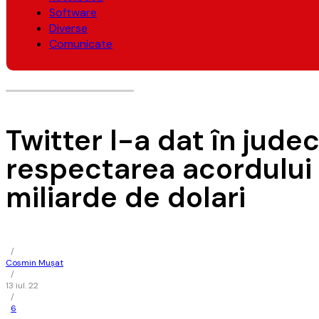
Software
Diverse
Comunicate
Twitter l-a dat în jude
respectarea acordului 
miliarde de dolari
/
Cosmin Mușat
/
13 iul. 22
/
6