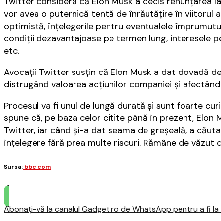
Twitter consideră că Elon Musk a decis renunţarea la
vor avea o puternică tentă de înrăutăţire în viitorul 
optimistă, înţelegerile pentru eventualele împrumuturi
condiţii dezavantajoase pe termen lung, interesele p
etc.
Avocaţii Twitter susţin că Elon Musk a dat dovadă de i
distrugând valoarea acţiunilor companiei şi afectând 
Procesul va fi unul de lungă durată şi sunt foarte curi
spune că, pe baza celor citite până în prezent, Elon 
Twitter, iar când şi-a dat seama de greşeală, a căutat
înţelegere fără prea multe riscuri. Rămâne de văzut d
Sursa:
bbc.com
Abonați-vă la canalul Gadget.ro de WhatsApp pentru a fi la c