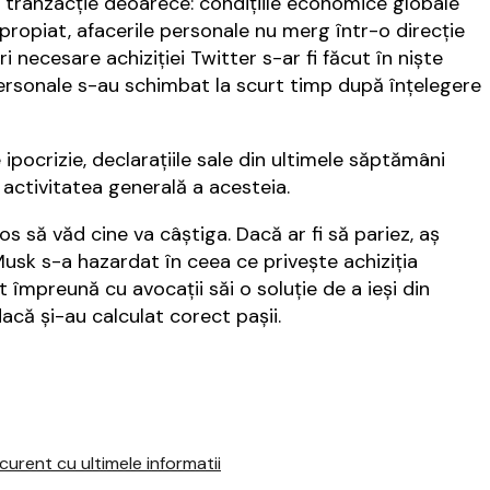
 tranzacţie deoarece: condiţiile economice globale
apropiat, afacerile personale nu merg într-o direcţie
 necesare achiziţiei Twitter s-ar fi făcut în nişte
ersonale s-au schimbat la scurt timp după înţelegere
pocrizie, declaraţiile sale din ultimele săptămâni
activitatea generală a acesteia.
os să văd cine va câştiga. Dacă ar fi să pariez, aş
Musk s-a hazardat în ceea ce priveşte achiziţia
 împreună cu avocaţii săi o soluţie de a ieşi din
acă şi-au calculat corect paşii.
urent cu ultimele informatii