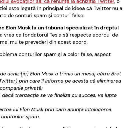
iul avocaţilor săi că renunţă la achiziţia Twitter
, o
ziei este legată în principal de ideea că Twitter nu a
gate de conturi spam şi conturi false.
e Elon Musk la un tribunal specializat în dreptul
vrea ca fondatorul Tesla să respecte acordul de
 mai multe prevederi din acest acord.
oblema conturilor spam şi a celor false, aspect
l de achiziţie) Elon Musk a trimis un mesaj către Bret
Twitter) prin care îl informa pe acesta că eliminarea
e companie privată;
 dacă tranzacţia se va finaliza cu succes, va lupta
partea lui Elon Musk prin care anunţa înţelegerea
a conturilor spam.