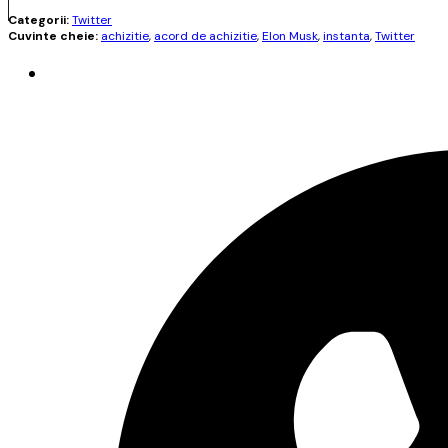
Categorii:
Twitter
Cuvinte cheie:
achizitie
,
acord de achizitie
,
Elon Musk
,
instanta
,
Twitter